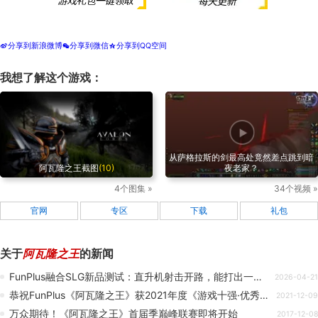
分享到新浪微博
分享到微信
分享到QQ空间
t
w
z
我想了解这个游戏：
从萨格拉斯的剑最高处竟然差点跳到暗
阿瓦隆之王截图
(10)
夜老家？
4个图集 »
34个视频 »
官网
专区
下载
礼包
关于
阿瓦隆之王
的新闻
FunPlus融合SLG新品测试：直升机射击开路，能打出一片天吗？
2026-04-21
恭祝FunPlus《阿瓦隆之王》获2021年度《游戏十强·优秀游戏音乐设计提名奖》
2021-12-09
万众期待！《阿瓦隆之王》首届季巅峰联赛即将开始
2017-12-08