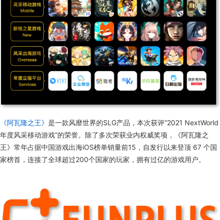
《阿瓦隆之王》
是一款风靡世界的SLG产品，本次获评“2021 NextWorld
年度风采移动游戏”的荣誉。除了多次荣获业内权威奖项，《阿瓦隆之
王》常年占据中国游戏出海iOS榜单销量前15，自发行以来登顶 67 个国
家榜首，连接了全球超过200个国家的玩家，拥有过亿的游戏用户。