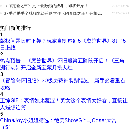
《阿瓦隆之王》史上最激烈的战斗，即将开始！
2017-10-26
37手游携手全球现象级策略大作《阿瓦隆之王》亮相CJ
2017-07-28
热门新闻排行
1
版权问题随时下架？玩家自制虚幻5《魔兽世界》8月15
日上线
2
热点预告：《魔兽世界》怀旧服第五阶段开启！《三角
洲行动》开启全新宝藏月摸大红！
3
《冒险岛怀旧服》30级免费神装别错过！新手必看重点
攻略
4
正惊GIF：表情如此羞涩！美女这个表情太好看，直接让
人遐想连篇
5
ChinaJoy小姐姐精选：绝美ShowGirl与Coser大赏！
（5）