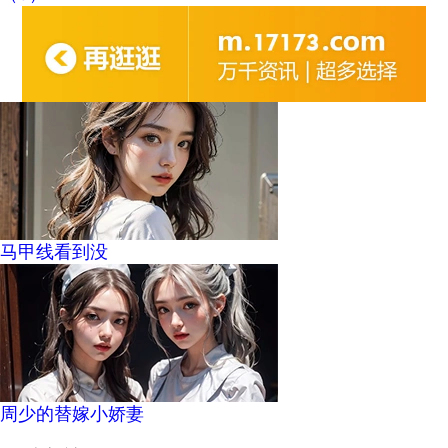
马甲线看到没
周少的替嫁小娇妻