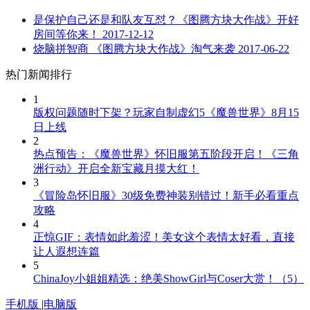
是保护自己还是和队友互怼？《图腾方块大作战》开好
房间等你来！
2017-12-12
烧脑拼智商 《图腾方块大作战》淘气来袭
2017-06-22
热门新闻排行
1
版权问题随时下架？玩家自制虚幻5《魔兽世界》8月15
日上线
2
热点预告：《魔兽世界》怀旧服第五阶段开启！《三角
洲行动》开启全新宝藏月摸大红！
3
《冒险岛怀旧服》30级免费神装别错过！新手必看重点
攻略
4
正惊GIF：表情如此羞涩！美女这个表情太好看，直接
让人遐想连篇
5
ChinaJoy小姐姐精选：绝美ShowGirl与Coser大赏！（5）
手机版
|
电脑版