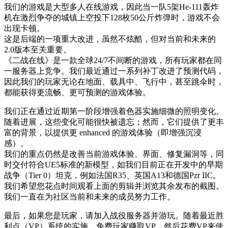
我们的游戏是大型多人在线游戏，因此当一队5架He-111轰炸
机在激烈争夺的城镇上空投下128枚50公斤炸弹时，游戏不会
出现卡顿。
这是后端的一项重大改进，虽然不炫酷，但对当前和未来的
2.0版本至关重要。
《二战在线》是一款全球24/7不间断的游戏，所有玩家都在同
一服务器上竞争。我们最近通过一系列补丁改进了预测代码，
因此我们的玩家无论在地面、载具中、飞行中，甚至跳伞时，
都能获得更流畅、更可预测的游戏体验。
我们正在通过近期第一阶段增强着色器实施细微的照明变化。
随着进展，这些变化可能很快被遗忘；然而，它们提供了更丰
富的背景，以提供更 enhanced 的游戏体验（即增强沉浸
感）。
我们的重点仍然是改善当前游戏体验、界面、修复漏洞等，同
时交付符合UE5标准的新模型，如我们目前正在开发中的早期
战争（Tier 0）坦克，例如法国R35、英国A13和德国Pzr IIC。
我们希望您花点时间观看上面的剪辑并浏览其余发布的截图。
我们一直在为社区当前和未来的成员努力工作。
最后，如果您是玩家，请加入战役服务器并游玩。随着最近胜
利点（VP）系统的实施，免费玩家赚取VP，然后花费VP来使