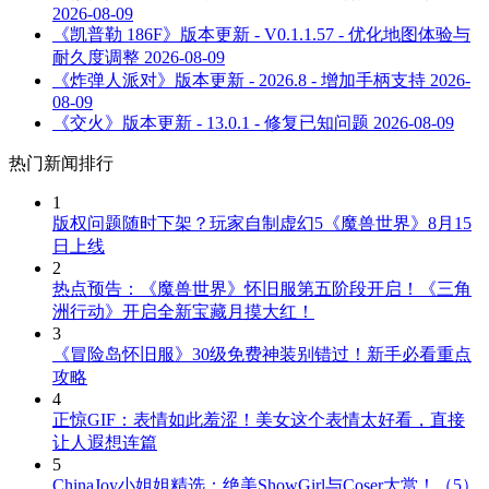
2026-08-09
《凯普勒 186F》版本更新 - V0.1.1.57 - 优化地图体验与
耐久度调整
2026-08-09
《炸弹人派对》版本更新 - 2026.8 - 增加手柄支持
2026-
08-09
《交火》版本更新 - 13.0.1 - 修复已知问题
2026-08-09
热门新闻排行
1
版权问题随时下架？玩家自制虚幻5《魔兽世界》8月15
日上线
2
热点预告：《魔兽世界》怀旧服第五阶段开启！《三角
洲行动》开启全新宝藏月摸大红！
3
《冒险岛怀旧服》30级免费神装别错过！新手必看重点
攻略
4
正惊GIF：表情如此羞涩！美女这个表情太好看，直接
让人遐想连篇
5
ChinaJoy小姐姐精选：绝美ShowGirl与Coser大赏！（5）