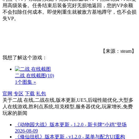
用高级装备。任务结束后装备完好无损地返回，您的VP余额
不会扣除任何成本。即使刚重生就被敌方基地蹲守，也不会损
失VP。
【来源：steam】
我想了解这个游戏：
二战 在线截图
(10)
1个图集 »
官网
专区
下载
礼包
关于
二战 在线,二战在线,版本更新,UE5,后端性能优化,大型多
人在线游戏,胜利点系统,坦克模型,服务器优化,玩家增长,免费
玩家
的新闻
《动物园大战》版本更新 - 1.2.0 - 新卡牌“小鸡”登场
2026-08-09
《修仙挂机》版本更新 - v1.2.0 - 菜单与配方UI重构