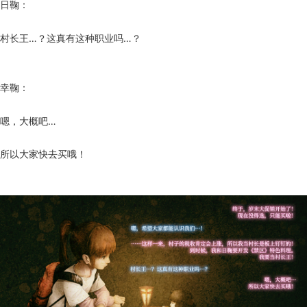
日鞠：
村长王…？这真有这种职业吗…？
幸鞠：
嗯，大概吧…
所以大家快去买哦！