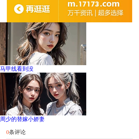
马甲线看到没
周少的替嫁小娇妻
0
条评论