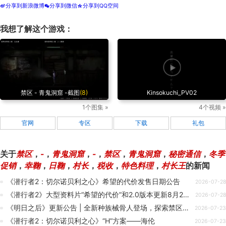
分享到新浪微博
分享到微信
分享到QQ空间
t
w
z
我想了解这个游戏：
禁区 - 青鬼洞窟 -截图
(8)
Kinsokuchi_PV02
1个图集 »
4个视频 »
官网
专区
下载
礼包
关于
禁区
，
-
，
青鬼洞窟
，
-
，
禁区
，
青鬼洞窟
，
秘密通信
，
冬季
促销
，
幸鞠
，
日鞠
，
村长
，
税收
，
特色料理
，
村长王
的新闻
《潜行者2：切尔诺贝利之心》希望的代价发售日期公告
2026-07-28
《潜行者2》大型资料片“希望的代价”和2.0版本更新8月20日上线
2026-07-28
《明日之后》更新公告 | 全新种族械骨人登场，探索禁区解锁丰厚好礼！
2026-07-23
《潜行者2：切尔诺贝利之心》“H”方案——海伦
2026-07-23