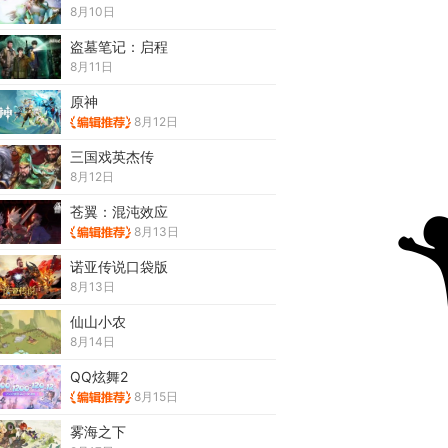
8月10日
盗墓笔记：启程
8月11日
原神
8月12日
三国戏英杰传
8月12日
苍翼：混沌效应
8月13日
诺亚传说口袋版
8月13日
仙山小农
8月14日
QQ炫舞2
8月15日
雾海之下