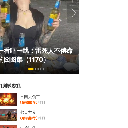
绅士日报：国游
一看吓一跳：雷死人不偿命
拉爆了！大雷熟
的囧图集（1170）
play
门测试游戏
三国大领主
昨日
七日世界
昨日
失控进化