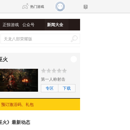
热门游戏
正惊游戏
公众号
新闻大全
DNF
传奇4
剑网3旗舰版
新天龙八部
巫火
自由
诛仙世界
新仙侠5
第一人称射击
专区
下载
预订激活码、礼包
巫火》最新动态