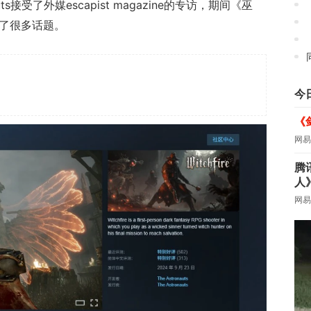
ts接受了外媒escapist magazine的专访，期间《巫
谈到了很多话题。
今
《
网易
腾
人
网易