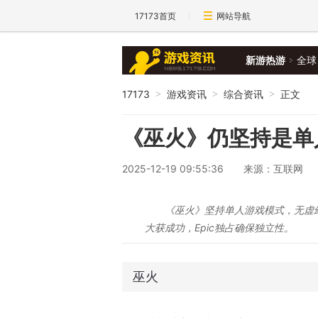
17173首页
网站导航
新游热游
全球
17173
游戏资讯
综合资讯
正文
>
>
>
《巫火》仍坚持是单
2025-12-19 09:55:36
来源：互联网
《巫火》坚持单人游戏模式，无虚幻
大获成功，Epic独占确保独立性。
巫火