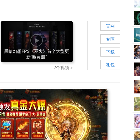
官网
专区
黑暗幻想FPS《巫火》首个大型更
下载
新“幽灵船”
礼包
2个视频 »