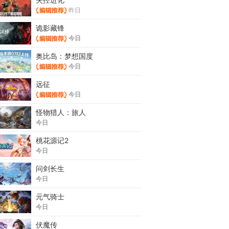
昨日
诡影藏锋
今日
奥比岛：梦想国度
今日
远征
今日
怪物猎人：旅人
今日
桃花源记2
今日
问剑长生
今日
元气骑士
今日
伏魔传