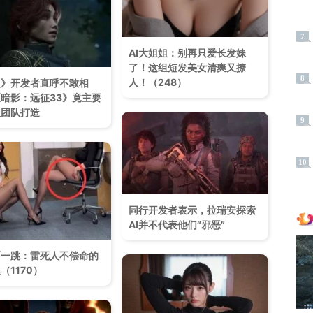
7
AI大姐姐：别再只爱长发妹
了！这组短发美女清爽又撩
8
人！（248）
火》开发者直呼不敢相
暗影：远征33》竟主要
人团队打造
9
10
同行开发者表示，拉瑞安探索
AI并不代表他们“邪恶”
吓一跳：雷死人不偿命的
（1170）