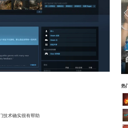
17周年庆典 争霸赛大区火
爆开启
热
这门技术确实很有帮助