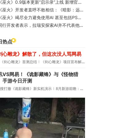
《巫火》0.9版本更新“启示录”上线 新增官方中文
《巫火》开发者直呼不敢相信：《暗影：远征33》竟主要由新人团队打造
《巫火》竭尽全力避免使用AI 甚至包括PS内置的AI工具
同行开发者表示，拉瑞安探索AI并不代表他们“邪恶”
日热点
剑心雕龙》解散了，但这次没人骂网易
《剑心雕龙》首测总结
《剑心雕龙》项目宣布解散
讯VS网易！《诡影藏锋》与《怪物猎
》手游今日开测
搜打撤《诡影藏锋》新实机演示
8月新游前瞻：《诡秘之主》领衔