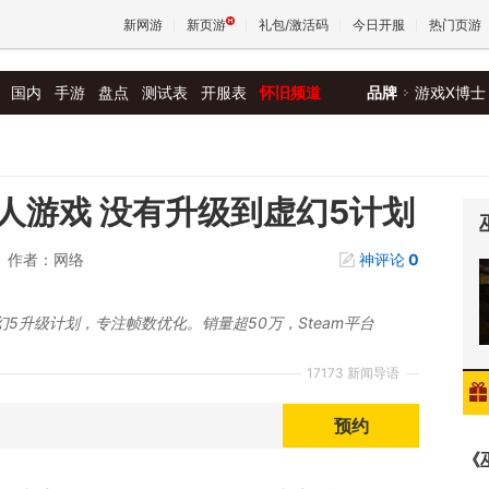
新网游
新页游
礼包/激活码
今日开服
热门页游
国内
手游
盘点
测试表
开服表
怀旧频道
品牌
游戏X博士
魔兽
天堂
人游戏 没有升级到虚幻5计划
作者：网络
神评论
0
王权与
5升级计划，专注帧数优化。销量超50万，Steam平台
17173 新闻导语
预约
《