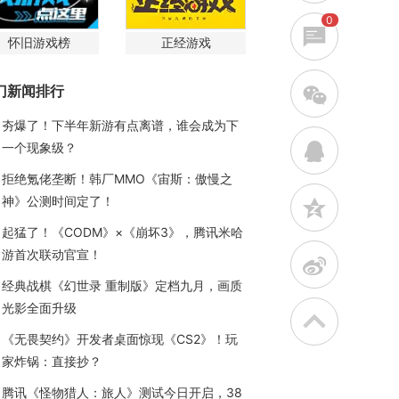
0
怀旧游戏榜
正经游戏
w
门新闻排行
夯爆了！下半年新游有点离谱，谁会成为下
q
一个现象级？
拒绝氪佬垄断！韩厂MMO《宙斯：傲慢之
神》公测时间定了！
z
起猛了！《CODM》×《崩坏3》，腾讯米哈
游首次联动官宣！
t
经典战棋《幻世录 重制版》定档九月，画质
光影全面升级
《无畏契约》开发者桌面惊现《CS2》！玩
家炸锅：直接抄？
腾讯《怪物猎人：旅人》测试今日开启，38