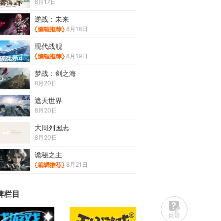
8月17日
逆战：未来
8月18日
现代战舰
8月19日
梦战：剑之海
8月20日
遮天世界
8月20日
大周列国志
8月20日
诡秘之主
8月21日
牌栏目
反馈