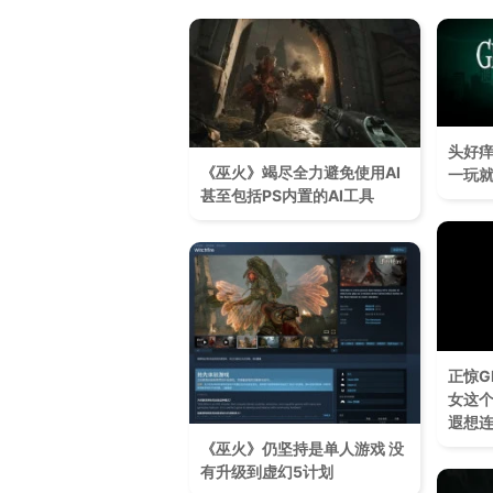
头好痒
《巫火》竭尽全力避免使用AI
一玩
甚至包括PS内置的AI工具
正惊G
女这
遐想
《巫火》仍坚持是单人游戏 没
有升级到虚幻5计划