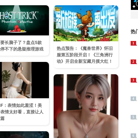
热
要长脑子了？盘点5款
1
热点预告：《魔兽世界》怀旧
就停不下的悬疑推理游戏
服第五阶段开启！《三角洲行
动》开启全新宝藏月摸大红！
2
3
4
IF：表情如此羞涩！美
个表情太好看，直接让人
5
连篇
6