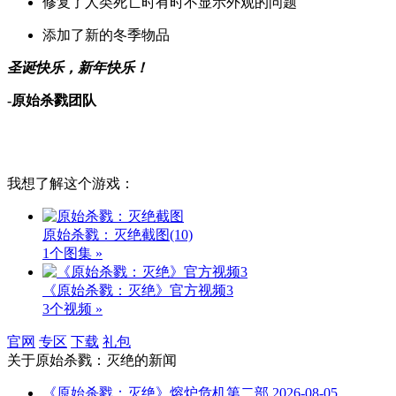
修复了人类死亡时有时不显示外观的问题
添加了新的冬季物品
圣诞快乐，新年快乐！
-原始杀戮团队
我想了解这个游戏：
原始杀戮：灭绝截图
(10)
1个图集 »
《原始杀戮：灭绝》官方视频3
3个视频 »
官网
专区
下载
礼包
关于
原始杀戮：灭绝
的新闻
《原始杀戮：灭绝》熔炉危机第二部
2026-08-05