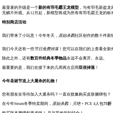
最显著的升级是一个
新的有羽毛霸王龙模型
，与有羽毛新盗龙
无鳞片外观。从12月起，新模型将成为所有有羽毛霸王龙的标
特别商店活动
我们带来了小玩意！今年冬天，
原始杀戮
社区创作的数十件新
我们今天还有一些
节日免费掉落
！您可以在我们的
上查看全新
除此之外，还有
数百件经典冬季物品
永远不会离开。永远。
最重要的是，我们在接下来的几周再次启用
双倍掉落
！
今年圣诞节送上大屠杀的礼物！
您有朋友在等待加入大屠杀吗？一直在犹豫购买皮肤捆绑包？
在今年Steam冬季特卖期间，
原始杀戮：灭绝
+ PCE 4人包
75折
购买版本捆绑包更省钱！ 并与其他折扣结合！