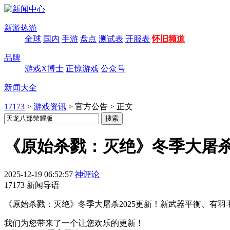
新游热游
全球
国内
手游
盘点
测试表
开服表
怀旧频道
品牌
游戏X博士
正惊游戏
公众号
新闻大全
17173
>
游戏资讯
>
官方公告
>
正文
《原始杀戮：灭绝》冬季大屠杀2
2025-12-19 06:52:57
神评论
17173 新闻导语
《原始杀戮：灭绝》冬季大屠杀2025更新！新武器平衡、有羽毛
我们为您带来了一个让您欢乐的更新！