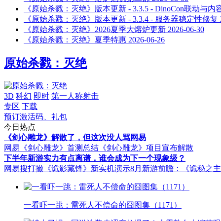
《原始杀戮：灭绝》版本更新 - 3.3.5 - DinoCon联动与
《原始杀戮：灭绝》版本更新 - 3.3.4 - 服务器稳定性修复
《原始杀戮：灭绝》2026夏季大熔炉更新
2026-06-30
《原始杀戮：灭绝》夏季特惠
2026-06-26
原始杀戮：灭绝
3D
科幻
即时
第一人称射击
专区
下载
预订激活码、礼包
今日热点
《剑心雕龙》解散了，但这次没人骂网易
网易《剑心雕龙》首测总结
《剑心雕龙》项目宣布解散
下半年新游实力有点离谱，谁会成为下一个现象级？
网易搜打撤《诡影藏锋》新实机演示
8月新游前瞻：《诡秘之
一看吓一跳：雷死人不偿命的囧图集（1171）