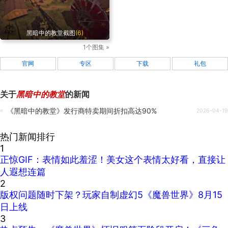
黑暗中的教堂截图
(6)
1个图集 »
官网
专区
下载
礼包
关于
黑暗中的教堂
的新闻
《黑暗中的教堂》发行商特卖期间折扣高达90%
2026-04-19
热门新闻排行
1
正惊GIF：表情如此羞涩！美女这个表情太好看，直接让
人遐想连篇
2
版权问题随时下架？玩家自制虚幻5《魔兽世界》8月15
日上线
3