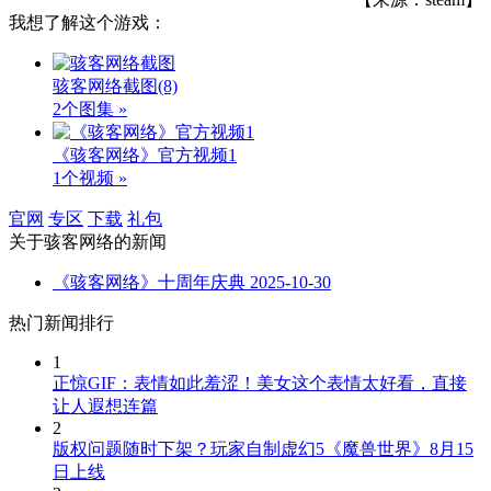
我想了解这个游戏：
骇客网络截图
(8)
2个图集 »
《骇客网络》官方视频1
1个视频 »
官网
专区
下载
礼包
关于
骇客网络
的新闻
《骇客网络》十周年庆典
2025-10-30
热门新闻排行
1
正惊GIF：表情如此羞涩！美女这个表情太好看，直接
让人遐想连篇
2
版权问题随时下架？玩家自制虚幻5《魔兽世界》8月15
日上线