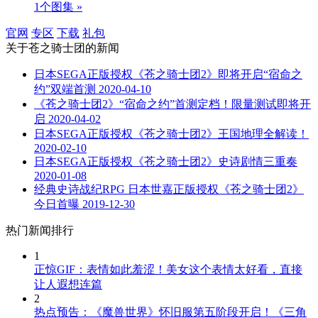
1个图集 »
官网
专区
下载
礼包
关于
苍之骑士团
的新闻
日本SEGA正版授权《苍之骑士团2》即将开启“宿命之
约”双端首测
2020-04-10
《苍之骑士团2》“宿命之约”首测定档！限量测试即将开
启
2020-04-02
日本SEGA正版授权《苍之骑士团2》王国地理全解读！
2020-02-10
日本SEGA正版授权《苍之骑士团2》史诗剧情三重奏
2020-01-08
经典史诗战纪RPG 日本世嘉正版授权《苍之骑士团2》
今日首曝
2019-12-30
热门新闻排行
1
正惊GIF：表情如此羞涩！美女这个表情太好看，直接
让人遐想连篇
2
热点预告：《魔兽世界》怀旧服第五阶段开启！《三角