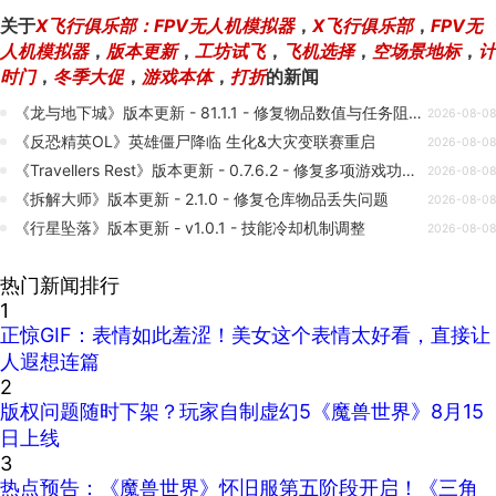
关于
X飞行俱乐部：FPV无人机模拟器
，
X飞行俱乐部
，
FPV无
人机模拟器
，
版本更新
，
工坊试飞
，
飞机选择
，
空场景地标
，
计
时门
，
冬季大促
，
游戏本体
，
打折
的新闻
《龙与地下城》版本更新 - 81.1.1 - 修复物品数值与任务阻碍
2026-08-08
《反恐精英OL》英雄僵尸降临 生化&大灾变联赛重启
2026-08-08
《Travellers Rest》版本更新 - 0.7.6.2 - 修复多项游戏功能与Bug
2026-08-08
《拆解大师》版本更新 - 2.1.0 - 修复仓库物品丢失问题
2026-08-08
《行星坠落》版本更新 - v1.0.1 - 技能冷却机制调整
2026-08-08
热门新闻排行
1
正惊GIF：表情如此羞涩！美女这个表情太好看，直接让
人遐想连篇
2
版权问题随时下架？玩家自制虚幻5《魔兽世界》8月15
日上线
3
热点预告：《魔兽世界》怀旧服第五阶段开启！《三角