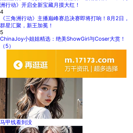
洲行动》开启全新宝藏月摸大红！
4
《三角洲行动》主播巅峰赛总决赛即将打响！8月2日，
群星汇聚，新王加冕！
5
ChinaJoy小姐姐精选：绝美ShowGirl与Coser大赏！
（5）
马甲线看到没