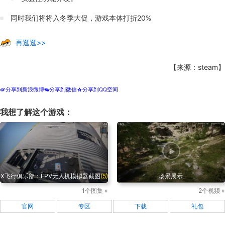
同时我们将将入冬季大促，游戏本体打折20%
再逛逛>>
【来源：steam】
分享到新浪微博
分享到微信
分享到QQ空间
t
w
z
我想了解这个游戏：
X飞行俱乐部：FPV无人机模拟器截图
(5)
场景展示
1个图集 »
2个视频 »
官网
专区
下载
礼包