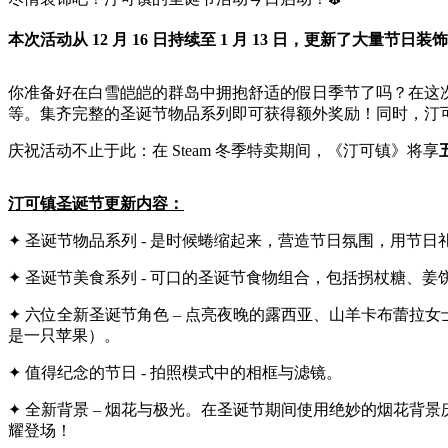
本次活动从 12 月 16 日持续至 1 月 13 日，更新了
你准备好在白雪皑皑的群岛中拥抱舒适的假日季节了吗？在这
等。集齐完整的圣诞节物品系列即可获得额外奖励！同时，汀
庆祝活动不止于此：在 Steam 冬季特卖期间，《汀可镇》将享
汀可镇圣诞节更新内容：
✦ 圣诞节物品系列 - 是时候蜷缩起来，营造节日氛围，用节
✦ 圣诞节美食系列 - 可口的圣诞节食物组合，包括拐杖糖、
✦ 六位全新圣诞节角色 – 点亮夜晚的露西亚、山羊卡布蕾
是一只苹果）。
✦ 值得纪念的节日 - 拍照模式中的相框与滤镜。
✦ 全新背景 – 烟花与极光。在圣诞节期间使用绝妙的烟花
耀登场！