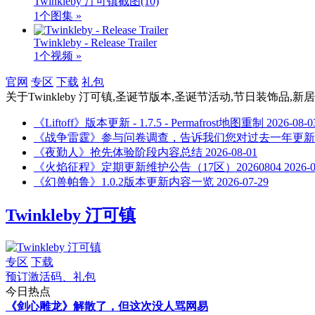
Twinkleby 汀可镇截图
(10)
1个图集 »
Twinkleby - Release Trailer
1个视频 »
官网
专区
下载
礼包
关于
Twinkleby 汀可镇,圣诞节版本,圣诞节活动,节日装饰品,
《Liftoff》版本更新 - 1.7.5 - Permafrost地图重制
2026-08-0
《战争雷霆》参与问卷调查，告诉我们您对过去一年更新
《夜勤人》抢先体验阶段内容总结
2026-08-01
《火焰征程》定期更新维护公告（17区）20260804
2026-
《幻兽帕鲁》1.0.2版本更新内容一览
2026-07-29
Twinkleby 汀可镇
专区
下载
预订激活码、礼包
今日热点
《剑心雕龙》解散了，但这次没人骂网易