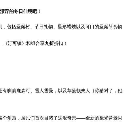
变成漂浮的冬日仙境吧！
列，包括圣诞树、节日礼物、星形蜡烛以及可口的圣诞节食物
—《汀可镇》和组合享
九折
折扣！
。还有驯鹿鹿森可、雪人雪曼，以及苹菠顿夫人（你猜对了，她
的某个角落，居民们首次目睹了这般奇景——全新的极光背景闪