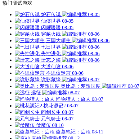
热门测试游戏
炉石传说
08-05
仙侠世界
08-05
闪耀暖暖
08-05
穿越火线
08-06
三国大领主
08-06
七日世界
08-06
失控进化
08-06
遗忘之海
08-06
大道仙途
08-06
不思议迷宫
08-06
诡影藏锋
08-07
奥比岛：梦想国度
08-0
远征
08-07
怪物猎人：旅人
08-07
桃花源记2
08-07
问剑长生
08-07
元气骑士
08-07
伏魔传
08-10
盗墓笔记：启程
08-11
原神
08-12