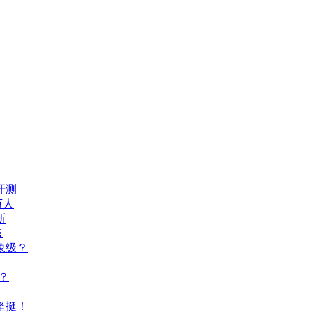
开测
万人
新
售
象级？
？
坚挺！