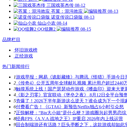
三国戏英杰传
08-12
苍翼：混沌效应
08-13
诺亚传说口袋版
08-13
仙山小农
08-14
QQ炫舞2
08-15
品牌栏目
怀旧游戏榜
正经游戏
热门新闻排行
1
游戏早报：网易《诡影藏锋》与腾讯《怪猎》手游今日
2
《传奇4》公开五周年全球献礼视频 累计用户超过2440
3
触摸系统上线！国产瑟瑟动作游戏《嗜血印》迎来大更
4
《影之刃零》官宣联动《堡垒之夜》 8月12日全平台预
5
夯爆了！2026下半年新游这么逆天？谁会成为下一个现
6
付费看广告！《GTA6》新预告Netflix独占6小时引众怒
7
正惊解梗：“Bin大小姐”是什么梗？游戏圈兴起男男恋综
8
经典FPS《A.V.A 战地之王》IP重启 2026年内上线运营
9
回合制端游还有活路？巨头垄断之下，这款游戏却如此