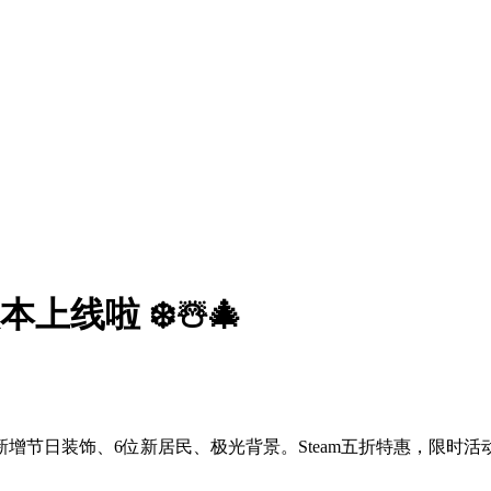
本上线啦 ❄️☃️🎄
13日，新增节日装饰、6位新居民、极光背景。Steam五折特惠，限时