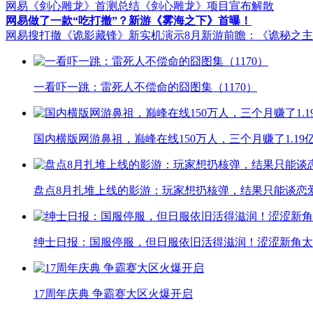
网易《剑心雕龙》首测总结
《剑心雕龙》项目宣布解散
网易做了一款“吃打撤”？新游《雾海之下》首曝！
网易搜打撤《诡影藏锋》新实机演示
8月新游前瞻：《诡秘之
一看吓一跳：雷死人不偿命的囧图集（1170）
国内横版网游鼻祖，巅峰在线150万人，三个月赚了1.19
盘点8月扎堆上线的影游：玩家想扔核弹，结果只能谈恋
绅士日报：国服停服，但日服依旧活得滋润！涩涩新角太
17周年庆典 争霸赛大区火爆开启