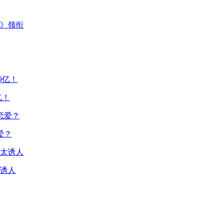
主》领衔
亿！
爱？
诱人