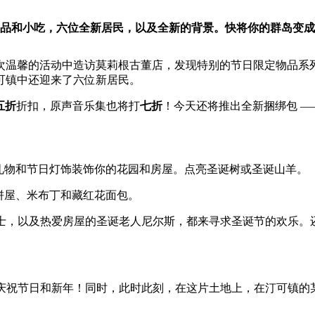
大量节日装饰品和小吃，六位全新居民，以及全新的背景。快将你的群岛
次温馨的活动中造访莫莉根古董店，发现特别的节日限定物品系
可镇中还迎来了六位新居民。
五折
折扣，原声音乐集也将打
七折
！今天还将推出全新捆绑包 —
日礼物和节日灯饰装饰你的花园和房屋。点亮圣诞树或圣诞山羊。
姜饼屋、米布丁和藏红花面包。
拉女士，以及热爱房屋的圣诞老人尼尔斯，都来寻求圣诞节的欢乐
背景庆祝节日和新年！同时，此时此刻，在这片土地上，在汀可镇