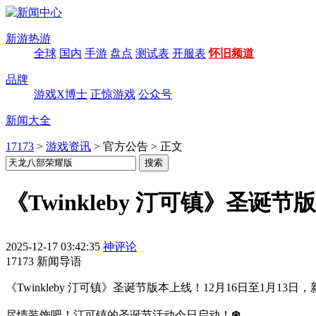
新游热游
全球
国内
手游
盘点
测试表
开服表
怀旧频道
品牌
游戏X博士
正惊游戏
公众号
新闻大全
17173
>
游戏资讯
>
官方公告
>
正文
《Twinkleby 汀可镇》圣诞节版
2025-12-17 03:42:35
神评论
17173 新闻导语
《Twinkleby 汀可镇》圣诞节版本上线！12月16日至1月
尽情装饰吧！汀可镇的圣诞节活动今日启动！
❄️