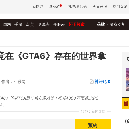
新网游
新页游
礼包/激活码
今日开服
热门页游
国内
手游
盘点
测试表
开服表
怀旧频道
品牌
游戏X博士
魔兽
天堂
on》竟在《GTA6》存在的世界拿
王权与
作者：互联网
神评论
0
A6》斩获TGA最佳独立游戏奖！揭秘1000万预算JRPG
读。
17173 新闻导语
《
预约