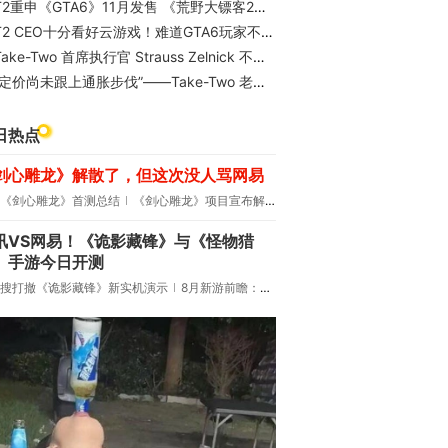
T2重申《GTA6》11月发售 《荒野大镖客2》销量超8700万
T2 CEO十分看好云游戏！难道GTA6玩家不用买主机了？
ake-Two 首席执行官 Strauss Zelnick 不排除未来推出 GTA6 实体版的可能性，并坚称这一决定与担心泄密无关。
价尚未跟上通胀步伐”——Take-Two 老板坚称 Rockstar 对 GTA6 Standard Edition 和 GTA6 Ultimate Edition 的定价是正确的
日热点
剑心雕龙》解散了，但这次没人骂网易
《剑心雕龙》首测总结
《剑心雕龙》项目宣布解散
讯VS网易！《诡影藏锋》与《怪物猎
》手游今日开测
搜打撤《诡影藏锋》新实机演示
8月新游前瞻：《诡秘之主》领衔