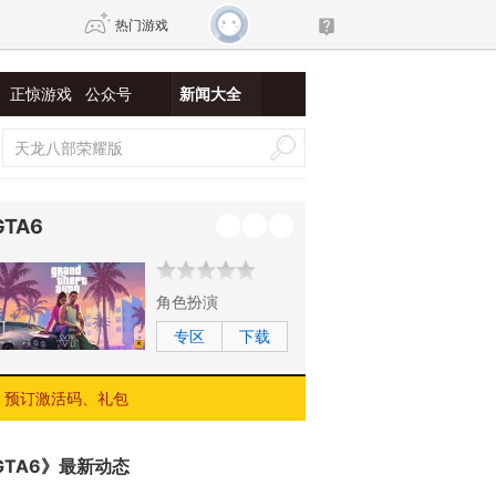
热门游戏
正惊游戏
公众号
新闻大全
DNF
传奇4
剑网3旗舰版
新天龙八部
GTA6
自由
诛仙世界
新仙侠5
角色扮演
专区
下载
预订激活码、礼包
GTA6》最新动态