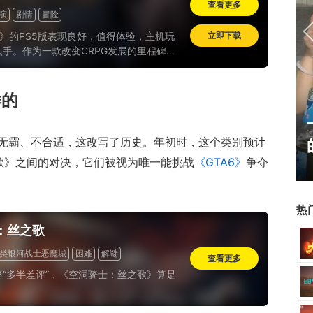
查看更多
演
剧情
冒险
》的PS5版表现良好，值得体验，主机玩
立即下载
手。作为一款改变CRPG发展的里程碑式
与主机的适配上也堪称楷模，拉瑞安值得我
次大拇哥儿...
样的
17周年庆典 争霸赛大区火
无霸、不合适，这改写了历史。年初时，这个类别预计
爆开启
歌》之间的对决，它们被视为唯一能挑战
《GTA6》
争夺
热
：丝之歌
类银河战士恶魔城
困难
解谜
查看更多
评率“多半差评”，《空洞骑士：丝之歌》算是