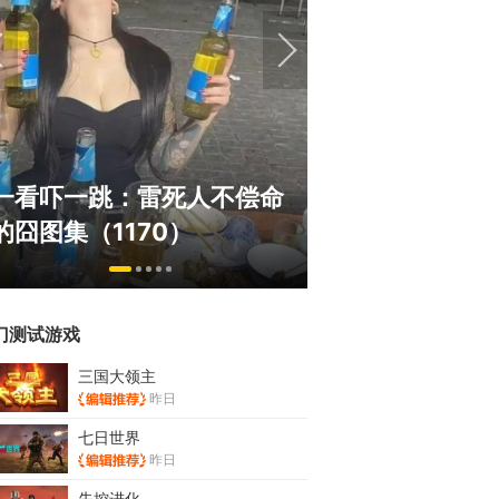
绅士日报：国游
一看吓一跳：雷死人不偿命
拉爆了！大雷熟
的囧图集（1170）
play
门测试游戏
三国大领主
昨日
七日世界
昨日
失控进化