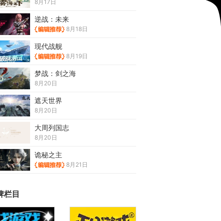
8月17日
逆战：未来
8月18日
现代战舰
8月19日
梦战：剑之海
8月20日
遮天世界
8月20日
大周列国志
8月20日
诡秘之主
8月21日
牌栏目