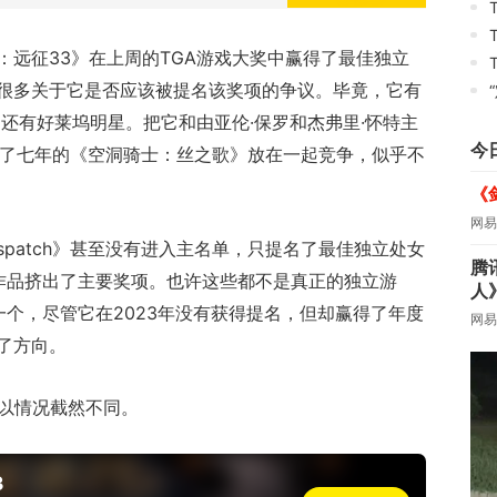
：远征33》在上周的TGA游戏大奖中赢得了最佳独立
T
很多关于它是否应该被提名该奖项的争议。毕竟，它有
“定
中还有好莱坞明星。把它和由亚伦·保罗和杰弗里·怀特主
今
、开发了七年的《空洞骑士：丝之歌》放在一起竞争，似乎不
《
网易
spatch》甚至没有进入主名单，只提名了最佳独立处女
腾
作品挤出了主要奖项。也许这些都不是真正的独立游
人
个，尽管它在2023年没有获得提名，但却赢得了年度
网易
了方向。
所以情况截然不同。
3