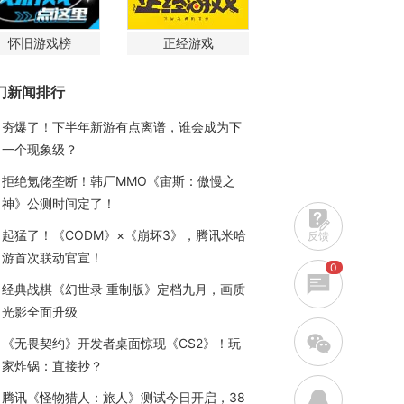
怀旧游戏榜
正经游戏
门新闻排行
夯爆了！下半年新游有点离谱，谁会成为下
一个现象级？
拒绝氪佬垄断！韩厂MMO《宙斯：傲慢之
神》公测时间定了！
起猛了！《CODM》×《崩坏3》，腾讯米哈
反馈
游首次联动官宣！
0
经典战棋《幻世录 重制版》定档九月，画质
光影全面升级
w
《无畏契约》开发者桌面惊现《CS2》！玩
家炸锅：直接抄？
q
腾讯《怪物猎人：旅人》测试今日开启，38