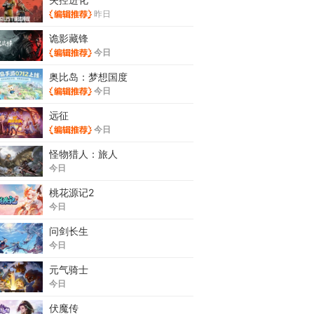
昨日
诡影藏锋
今日
奥比岛：梦想国度
今日
远征
今日
怪物猎人：旅人
今日
桃花源记2
今日
问剑长生
今日
元气骑士
今日
伏魔传