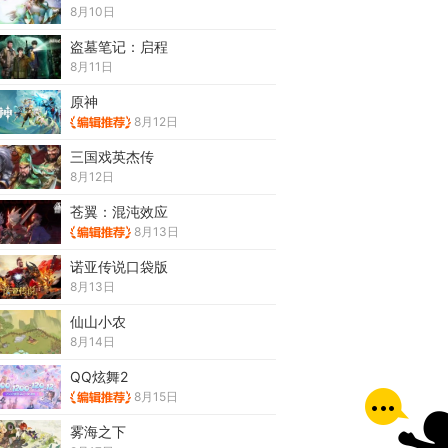
8月10日
盗墓笔记：启程
8月11日
原神
8月12日
三国戏英杰传
8月12日
苍翼：混沌效应
8月13日
诺亚传说口袋版
8月13日
仙山小农
8月14日
QQ炫舞2
8月15日
雾海之下