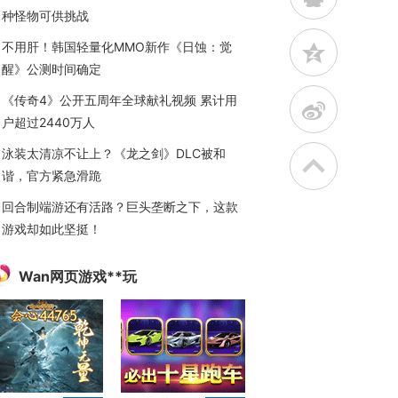
种怪物可供挑战
不用肝！韩国轻量化MMO新作《日蚀：觉
z
醒》公测时间确定
《传奇4》公开五周年全球献礼视频 累计用
t
户超过2440万人
泳装太清凉不让上？《龙之剑》DLC被和
谐，官方紧急滑跪
回合制端游还有活路？巨头垄断之下，这款
游戏却如此坚挺！
Wan网页游戏**玩