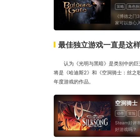
策略
角色扮
《博德之门3
家可以放心入
作品，它在
们再给它竖一
最佳独立游戏一直是这
认为《光明与黑暗》是类别中的巨
将是《哈迪斯2》和《空洞骑士：丝之
年度游戏的作品。
空洞骑士
动作
冒险
Steam好
好游戏吗？