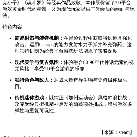
克小子》《魂斗罗》等经典作品致敬。本作既保留了2D平台
游戏黄金时代的精髓，又为现代玩家提供了升级后的画面与玩
法。
特色内容
简易射击与装弹机制：
在冒险过程中获取特殊道具强化
攻击。运用Cacops的能力发射水力子弹并补充弹药。这
种独特机制为经典平台游戏玩法增添了策略深度。
现代美学与复古氛围：
体验融合80-90年代神话元素的视
觉风格，享受2D平台游戏的乐趣。
独特角色与敌人：
迎战大量奇异生物与史诗级终极头
目。
街机迷你游戏：
以纯正《加州运动会》风格冲浪挑战，
攻克受经典街机精神启发的隐藏额外挑战，增强游戏多
样性与重复可玩性。
【来源：steam】