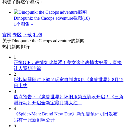
我想了解这个游戏：
Dinopunk: the Cacops adventure截图
(10)
1个图集 »
官网
专区
下载
礼包
关于
Dinopunk: the Cacops adventure
的新闻
热门新闻排行
1
正惊GIF：表情如此羞涩！美女这个表情太好看，直接
让人遐想连篇
2
版权问题随时下架？玩家自制虚幻5《魔兽世界》8月15
日上线
3
热点预告：《魔兽世界》怀旧服第五阶段开启！《三角
洲行动》开启全新宝藏月摸大红！
4
《Spider-Man: Brand New Day》新预告预计明日发布，
另有一张新剧照公开
5