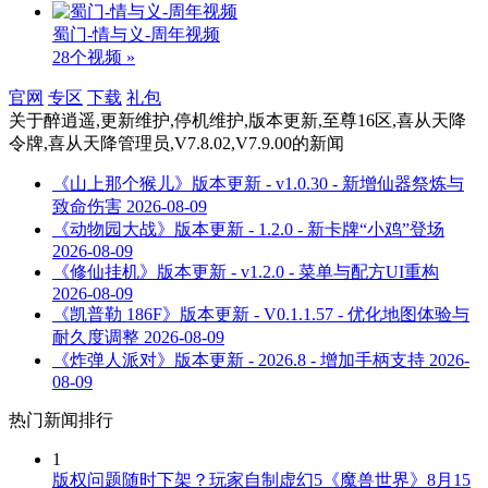
蜀门-情与义-周年视频
28个视频 »
官网
专区
下载
礼包
关于
醉逍遥,更新维护,停机维护,版本更新,至尊16区,喜从天降
令牌,喜从天降管理员,V7.8.02,V7.9.00
的新闻
《山上那个猴儿》版本更新 - v1.0.30 - 新增仙器祭炼与
致命伤害
2026-08-09
《动物园大战》版本更新 - 1.2.0 - 新卡牌“小鸡”登场
2026-08-09
《修仙挂机》版本更新 - v1.2.0 - 菜单与配方UI重构
2026-08-09
《凯普勒 186F》版本更新 - V0.1.1.57 - 优化地图体验与
耐久度调整
2026-08-09
《炸弹人派对》版本更新 - 2026.8 - 增加手柄支持
2026-
08-09
热门新闻排行
1
版权问题随时下架？玩家自制虚幻5《魔兽世界》8月15