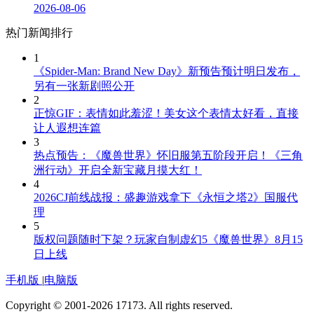
2026-08-06
热门新闻排行
1
《Spider-Man: Brand New Day》新预告预计明日发布，
另有一张新剧照公开
2
正惊GIF：表情如此羞涩！美女这个表情太好看，直接
让人遐想连篇
3
热点预告：《魔兽世界》怀旧服第五阶段开启！《三角
洲行动》开启全新宝藏月摸大红！
4
2026CJ前线战报：盛趣游戏拿下《永恒之塔2》国服代
理
5
版权问题随时下架？玩家自制虚幻5《魔兽世界》8月15
日上线
手机版
|
电脑版
Copyright © 2001-2026 17173. All rights reserved.