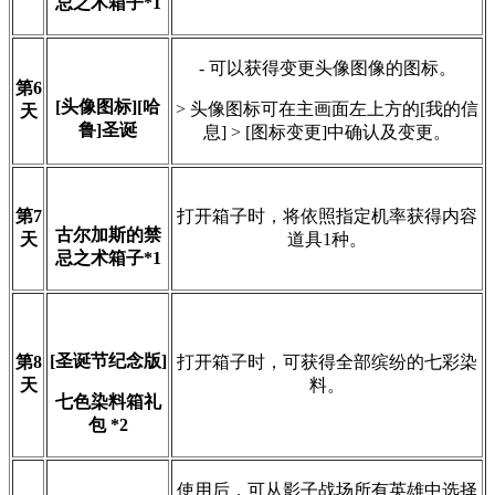
忌之术箱子
*1
- 可以获得变更头像图像的图标。
第
6
[头像图标][哈
> 头像图标可在主画面左上方的[我的信
天
鲁]圣诞
息] >
[图标变更]中确认及变更。
第
7
打开箱子时，将依照指定机率获得内容
古尔加斯的禁
天
道具1种。
忌之术箱子
*1
[圣诞节纪念版]
第
8
打开箱子时，可获得全部缤纷的七彩染
天
料。
七色染料箱礼
包 *2
使用后，可从影子战场所有英雄中选择