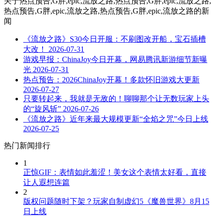
关于
热点预告,G胖,epic,流放之路,热点预告,G胖,epic,流放之路,
热点预告,G胖,epic,流放之路,热点预告,G胖,epic,流放之路
的新
闻
《流放之路》S30今日开服：不刷图改开船，宝石插槽
大改！
2026-07-31
游戏早报：ChinaJoy今日开幕，网易腾讯新游细节新曝
光
2026-07-31
热点预告：2026ChinaJoy开幕！多款怀旧游戏大更新
2026-07-27
只要转起来，我就是无敌的！聊聊那个让无数玩家上头
的“旋风斩”
2026-07-26
《流放之路》近年来最大规模更新“全焰之咒”今日上线
2026-07-25
热门新闻排行
1
正惊GIF：表情如此羞涩！美女这个表情太好看，直接
让人遐想连篇
2
版权问题随时下架？玩家自制虚幻5《魔兽世界》8月15
日上线