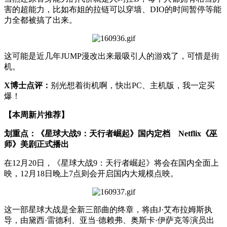
害的超能力，比如布姐的拉链可以穿墙、DIO的时间暂停等能
力全都被搞了出来。
这可能是近几年JUMP漫改出来最吸引人的游戏了，可惜是街
机。
X博士点评：
别光想着街机啊，快出PC、主机版，我一定买
爆！
【本周新片推荐】
划重点：《星球大战9：天行者崛起》国内定档 Netflix《巫
师》美剧正式播出
在12月20日，《星球大战9：天行者崛起》将会在国内全面上
映，12月18日晚上7点则会开启国内大规模点映。
这一部星球大战是全新三部曲的终章，将由J·艾布拉姆斯执
导，由黛西·雷德利、亚当·德赖弗、奥斯卡·伊萨克等演员出