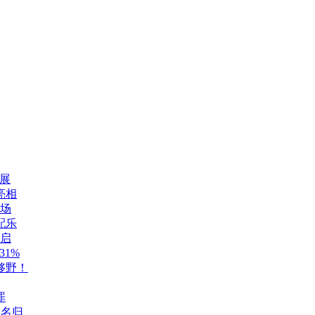
展
亮相
登场
配乐
开启
1%
够野！
罪
至名归