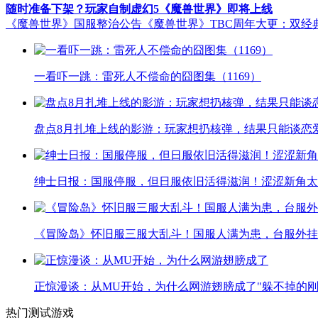
随时准备下架？玩家自制虚幻5《魔兽世界》即将上线
《魔兽世界》国服整治公告
《魔兽世界》TBC周年大更：双经
一看吓一跳：雷死人不偿命的囧图集（1169）
盘点8月扎堆上线的影游：玩家想扔核弹，结果只能谈恋
绅士日报：国服停服，但日服依旧活得滋润！涩涩新角太
《冒险岛》怀旧服三服大乱斗！国服人满为患，台服外挂
正惊漫谈：从MU开始，为什么网游翅膀成了"躲不掉的刚
热门测试游戏