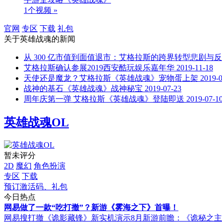
1个视频 »
官网
专区
下载
礼包
关于
英雄战魂
的新闻
从 300 亿市值到面值退市：艾格拉斯的跨界转型悲剧与
艾格拉斯确认参展2019西安酷玩娱乐嘉年华
2019-11-18
天使还是魔龙？艾格拉斯《英雄战魂》宠物蛋上架
2019-
战神的基石《英雄战魂》战神秘宝
2019-07-23
周年庆第一弹 艾格拉斯《英雄战魂》登陆即送
2019-07-1
英雄战魂OL
暂未评分
2D
魔幻
角色扮演
专区
下载
预订激活码、礼包
今日热点
网易做了一款“吃打撤”？新游《雾海之下》首曝！
网易搜打撤《诡影藏锋》新实机演示
8月新游前瞻：《诡秘之