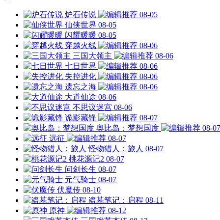
炉石传说
08-05
仙侠世界
08-05
闪耀暖暖
08-05
穿越火线
08-06
三国大领主
08-06
七日世界
08-06
失控进化
08-06
遗忘之海
08-06
大道仙途
08-06
不思议迷宫
08-06
诡影藏锋
08-07
奥比岛：梦想国度
08-0
远征
08-07
怪物猎人：旅人
08-07
桃花源记2
08-07
问剑长生
08-07
元气骑士
08-07
伏魔传
08-10
盗墓笔记：启程
08-11
原神
08-12