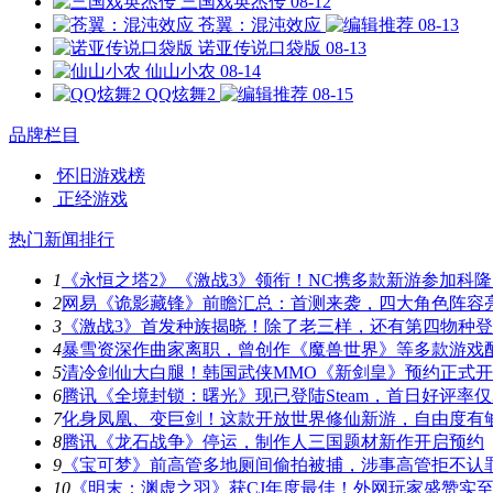
三国戏英杰传
08-12
苍翼：混沌效应
08-13
诺亚传说口袋版
08-13
仙山小农
08-14
QQ炫舞2
08-15
品牌栏目
怀旧游戏榜
正经游戏
热门新闻排行
1
《永恒之塔2》《激战3》领衔！NC携多款新游参加科隆
2
网易《诡影藏锋》前瞻汇总：首测来袭，四大角色阵容
3
《激战3》首发种族揭晓！除了老三样，还有第四物种
4
暴雪资深作曲家离职，曾创作《魔兽世界》等多款游戏
5
清冷剑仙大白腿！韩国武侠MMO《新剑皇》预约正式
6
腾讯《全境封锁：曙光》现已登陆Steam，首日好评率仅3
7
化身凤凰、变巨剑！这款开放世界修仙新游，自由度有
8
腾讯《龙石战争》停运，制作人三国题材新作开启预约
9
《宝可梦》前高管多地厕间偷拍被捕，涉事高管拒不认
10
《明末：渊虚之羽》获CJ年度最佳！外网玩家盛赞实