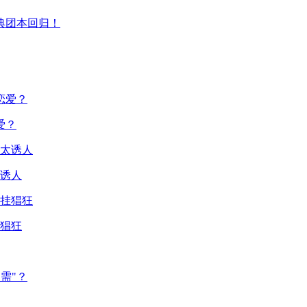
典团本回归！
爱？
诱人
猖狂
需"？