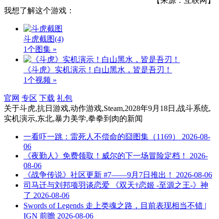
【来源：互联网】
我想了解这个游戏：
斗虎截图
(4)
1个图集 »
《斗虎》实机演示！白山黑水，皆是吾刃！
1个视频 »
官网
专区
下载
礼包
关于
斗虎,抗日游戏,动作游戏,Steam,2028年9月18日,战斗系统,
实机演示,东北,暴力美学,拳拳到肉
的新闻
一看吓一跳：雷死人不偿命的囧图集（1169）
2026-08-
06
《夜勤人》免费领取！威尔的下一场冒险定档！
2026-
08-06
《战争传说》社区更新 #7——9月7日推出！
2026-08-06
司马迁与刘邦项羽谈恋爱 《双天†恋姬 -至源之王-》神
了
2026-08-06
Swords of Legends 走上类魂之路，目前表现相当不错 |
IGN 前瞻
2026-08-06