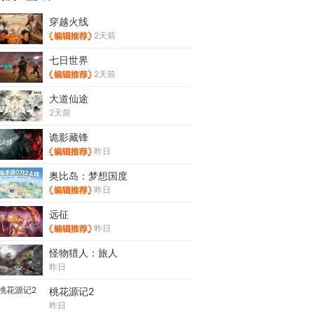
穿越火线
2天前
七日世界
2天前
大道仙途
2天前
诡影藏锋
昨日
奥比岛：梦想国度
昨日
远征
昨日
怪物猎人：旅人
昨日
桃花源记2
昨日