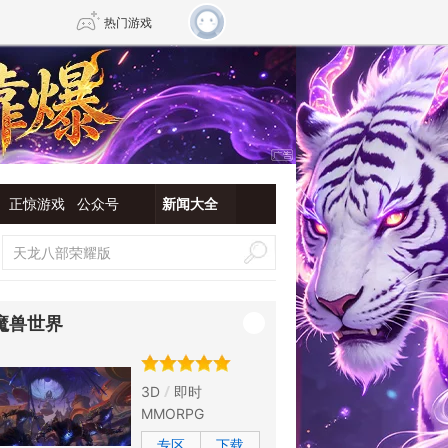
热门游戏
DNF
传奇4
剑网3旗舰版
新天龙八部
正惊游戏
公众号
新闻大全
自由
诛仙世界
新仙侠5
魔兽世界
3D
即时
MMORPG
专区
下载