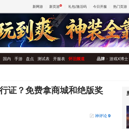
新网游
新页游
礼包/激活码
今日开服
热门页游
魔兽
天堂
国内
手游
盘点
测试表
开服表
怀旧频道
品牌
游戏X博士
王权与
通行证？免费拿商城和绝版奖
神评论
9