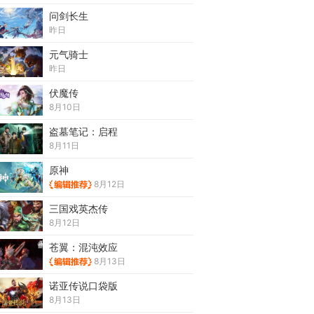
问剑长生
昨日
元气骑士
昨日
伏魔传
8月10日
盗墓笔记：启程
8月11日
原神
8月12日
三国戏英杰传
8月12日
苍翼：混沌效应
8月13日
诺亚传说口袋版
8月13日