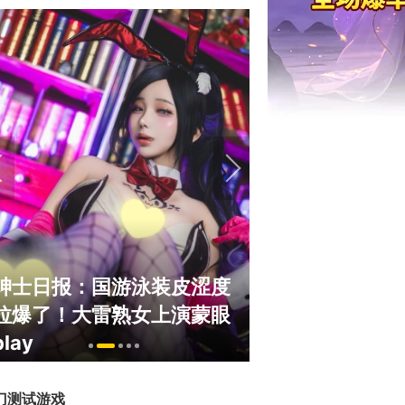
绅士日报：国游泳装皮涩度
巅峰在线150
拉爆了！大雷熟女上演蒙眼
游，如今带着怀
play
来了！
门测试游戏