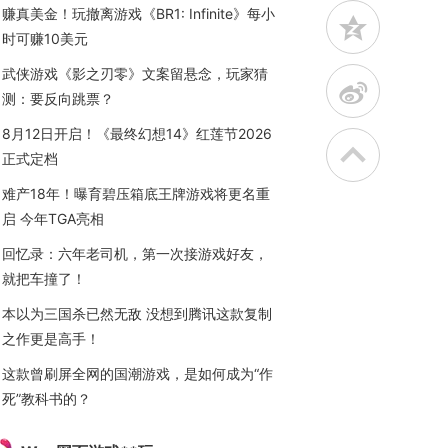
赚真美金！玩撤离游戏《BR1: Infinite》每小
z
时可赚10美元
武侠游戏《影之刃零》文案留悬念，玩家猜
t
测：要反向跳票？
8月12日开启！《最终幻想14》红莲节2026
正式定档
难产18年！曝育碧压箱底王牌游戏将更名重
启 今年TGA亮相
回忆录：六年老司机，第一次接游戏好友，
就把车撞了！
本以为三国杀已然无敌 没想到腾讯这款复制
之作更是高手！
这款曾刷屏全网的国潮游戏，是如何成为“作
死”教科书的？