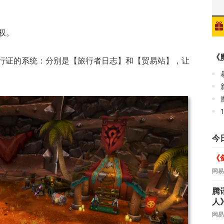
权。
《
通行证的系统：分别是【旅行者日志】和【贸易站】，让
魔
今
《
网易
腾
人
网易