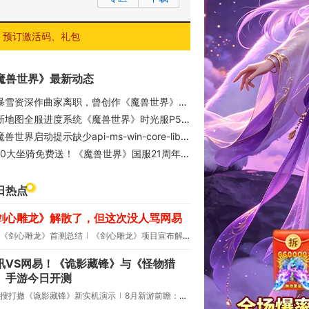
预订激活码、礼包
魔兽世界》最新动态
暴雪资深作曲家离职，曾创作《魔兽世界》等多款游戏配乐
新地图全服进度系统《魔兽世界》时光服P5阶段今日上线
兽世界启动提示缺少api-ms-win-core-libraryloader-l1-2-0.dll？完整修复解决教程
10大坐骑免费送！《魔兽世界》国服21周年庆典明日开启
日热点
剑心雕龙》解散了，但这次没人骂网易
《剑心雕龙》首测总结
《剑心雕龙》项目宣布解散
讯VS网易！《诡影藏锋》与《怪物猎
》手游今日开测
搜打撤《诡影藏锋》新实机演示
8月新游前瞻：《诡秘之主》领衔