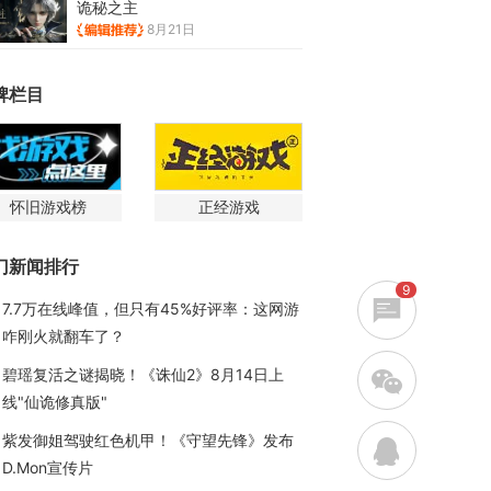
诡秘之主
8月21日
牌栏目
怀旧游戏榜
正经游戏
门新闻排行
9
7.7万在线峰值，但只有45%好评率：这网游
咋刚火就翻车了？
w
碧瑶复活之谜揭晓！《诛仙2》8月14日上
线"仙诡修真版"
紫发御姐驾驶红色机甲！《守望先锋》发布
q
D.Mon宣传片