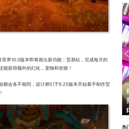
兽世界10.0版本即将推出新功能：贸易站，完成每月的
还能获得额外的幻化，宠物和坐骑！
励都会各不相同，设计师们于9.25版本开始着手制作贸
霸赛大区火
一看吓一跳：雷死人不偿命
！
的囧图集（1171）
热