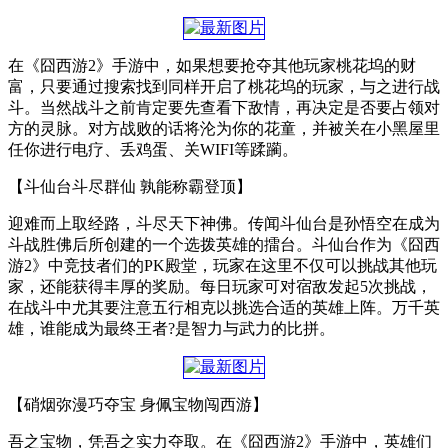
在《囧西游2》手游中，如果想要抢夺其他玩家桃花坞的财
富，只要通过搜索找到同样开启了桃花坞的玩家，与之进行战
斗。当然战斗之前肯定要先查看下敌情，再决定是否要占领对
方的灵脉。对方战败的话将沦为你的花童，并被关在小黑屋里
任你进行电疗、丢鸡蛋、关WIFI等蹂躏。
【斗仙台斗尽群仙 孰能称霸登顶】
迎难而上取经路，斗尽天下神佛。传闻斗仙台是孙悟空在成为
斗战胜佛后所创建的一个选拨英雄的擂台。斗仙台作为《囧西
游2》中竞技者们的PK殿堂，玩家在这里不仅可以挑战其他玩
家，还能获得丰厚的奖励。每日玩家可对宿敌发起5次挑战，
在战斗中尤其要注意五行相克以挑选合适的英雄上阵。万千英
雄，谁能成为最终王者?是智力与武力的比拼。
【硝烟弥漫巧夺宝 身佩宝物闯西游】
吾之宝物，凭吾之实力夺取。在《囧西游2》手游中，英雄们