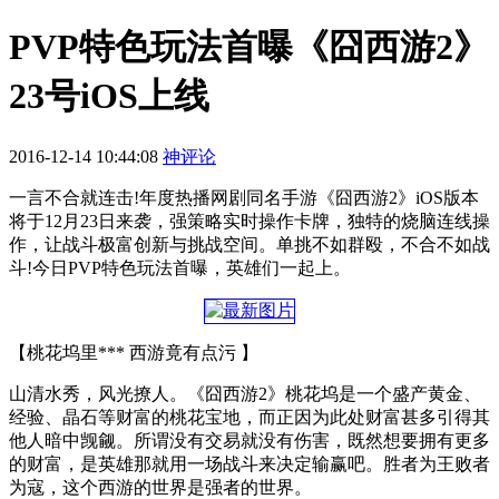
PVP特色玩法首曝《囧西游2》
23号iOS上线
2016-12-14 10:44:08
神评论
一言不合就连击!年度热播网剧同名手游《囧西游2》iOS版本
将于12月23日来袭，强策略实时操作卡牌，独特的烧脑连线操
作，让战斗极富创新与挑战空间。单挑不如群殴，不合不如战
斗!今日PVP特色玩法首曝，英雄们一起上。
【桃花坞里*** 西游竟有点污 】
山清水秀，风光撩人。《囧西游2》桃花坞是一个盛产黄金、
经验、晶石等财富的桃花宝地，而正因为此处财富甚多引得其
他人暗中觊觎。所谓没有交易就没有伤害，既然想要拥有更多
的财富，是英雄那就用一场战斗来决定输赢吧。胜者为王败者
为寇，这个西游的世界是强者的世界。