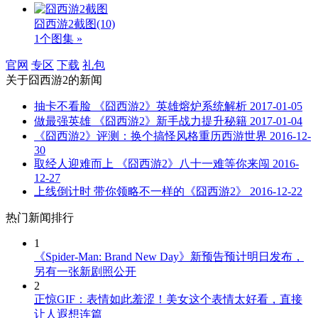
囧西游2截图
(10)
1个图集 »
官网
专区
下载
礼包
关于
囧西游2
的新闻
抽卡不看脸 《囧西游2》英雄熔炉系统解析
2017-01-05
做最强英雄 《囧西游2》新手战力提升秘籍
2017-01-04
《囧西游2》评测：换个搞怪风格重历西游世界
2016-12-
30
取经人迎难而上 《囧西游2》八十一难等你来闯
2016-
12-27
上线倒计时 带你领略不一样的《囧西游2》
2016-12-22
热门新闻排行
1
《Spider-Man: Brand New Day》新预告预计明日发布，
另有一张新剧照公开
2
正惊GIF：表情如此羞涩！美女这个表情太好看，直接
让人遐想连篇