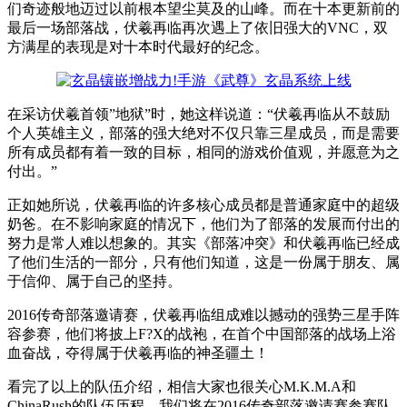
们奇迹般地迈过以前根本望尘莫及的山峰。而在十本更新前的
最后一场部落战，伏羲再临再次遇上了依旧强大的VNC，双
方满星的表现是对十本时代最好的纪念。
在采访伏羲首领”地狱”时，她这样说道：“伏羲再临从不鼓励
个人英雄主义，部落的强大绝对不仅只靠三星成员，而是需要
所有成员都有着一致的目标，相同的游戏价值观，并愿意为之
付出。”
正如她所说，伏羲再临的许多核心成员都是普通家庭中的超级
奶爸。在不影响家庭的情况下，他们为了部落的发展而付出的
努力是常人难以想象的。其实《部落冲突》和伏羲再临已经成
了他们生活的一部分，只有他们知道，这是一份属于朋友、属
于信仰、属于自己的坚持。
2016传奇部落邀请赛，伏羲再临组成难以撼动的强势三星手阵
容参赛，他们将披上F?X的战袍，在首个中国部落的战场上浴
血奋战，夺得属于伏羲再临的神圣疆土！
看完了以上的队伍介绍，相信大家也很关心M.K.M.A和
ChinaRush的队伍历程，我们将在2016传奇部落邀请赛参赛队