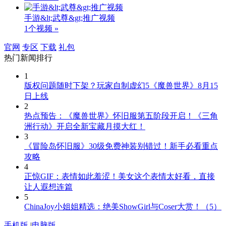
手游&lt;武尊&gt;推广视频
1个视频 »
官网
专区
下载
礼包
热门新闻排行
1
版权问题随时下架？玩家自制虚幻5《魔兽世界》8月15
日上线
2
热点预告：《魔兽世界》怀旧服第五阶段开启！《三角
洲行动》开启全新宝藏月摸大红！
3
《冒险岛怀旧服》30级免费神装别错过！新手必看重点
攻略
4
正惊GIF：表情如此羞涩！美女这个表情太好看，直接
让人遐想连篇
5
ChinaJoy小姐姐精选：绝美ShowGirl与Coser大赏！（5）
手机版
|
电脑版