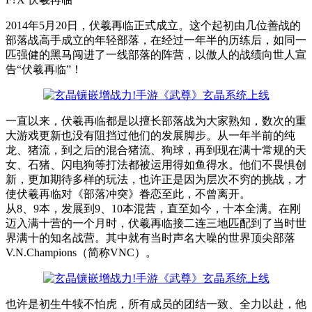
2014年5月20日，伏羲再临正式成立。这个起初由几位善战的
部落战高手成立的年轻部落，在经过一年半的历练后，如同一
匹强健的黑马闯进了一线部落的阵营，以傲人的战绩向世人宣
告“伏羲再临”！
一直以来，伏羲再临都是以擅长部落战为大家熟知，数次的重
大游戏更新也没有阻挡过他们的发展脚步。从一年半前的纯
龙、猪流，到之后的混合猪流、狗球，再到现在满十常规的天
女、石猪、闪电狗等打法都被运用得如鱼得水。他们不畏惧创
新，更加期待多样的玩法，也许正是因为层次不穷的挑战，才
使伏羲再临对《部落冲突》眷恋至此，不曾离开。
从8、9本，发展到9、10本混营，直至如今，十本全满。在刚
迈入满十营的一个月时，伏羲再临接二连三地匹配到了当时世
界满十的知名战营。其中就有当时声名大噪的世界顶尖部落
V.N.Champions（简称VNC）。
也许是初生牛犊不怕虎，所有成员的团结一致、全力以赴，他