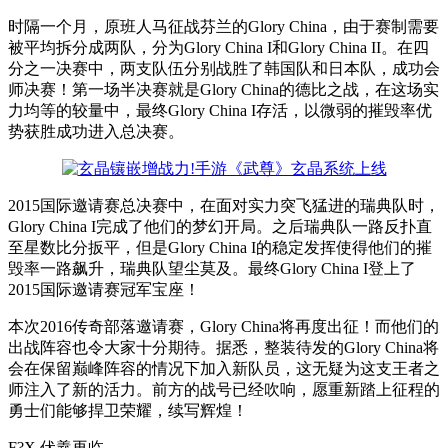
时隔一个月，原班人马征战芬兰的Glory China，由于赛制需要
被平均拆分成两队，分为Glory China I和Glory China II。在四
分之一决赛中，两支队伍分别战胜了韩国队和日本队，成功会
师决赛！第一场半决赛就是Glory China的德比之战，在这场实
力均等的较量中，最终Glory China I存活，以微弱的摧毁率优
势获胜成功进入总决赛。
2015国际邀请赛总决赛中，在面对实力突飞猛进的瑞典队时，
Glory China I完成了他们的梦幻开局。之后瑞典队一路反扑直
至星数比分扳平，但是Glory China I的稳定发挥使得他们的摧
毁率一路飙升，瑞典队望尘莫及。最终Glory China I登上了
2015国际邀请赛冠军宝座！
本次2016传奇部落邀请赛，Glory China将再度出征！而他们的
出战阵容也令大家十分期待。据悉，整装待发的Glory China将
会在保留巅峰阵容的情况下加入新队员，这无疑为这支王者之
师注入了新的活力。前方的战号已经吹响，愿重新踏上征程的
勇士们能够捍卫荣耀，续写辉煌！
F?X 伏羲再临