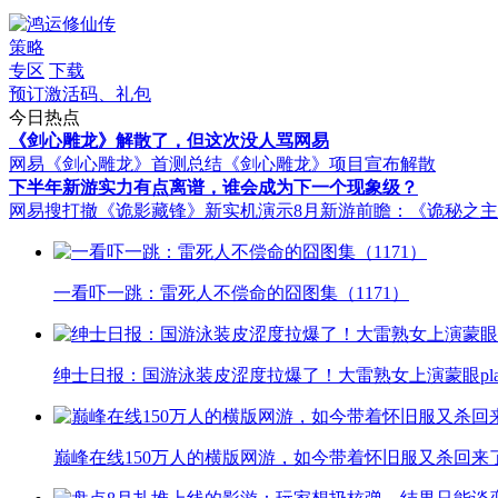
策略
专区
下载
预订激活码、礼包
今日热点
《剑心雕龙》解散了，但这次没人骂网易
网易《剑心雕龙》首测总结
《剑心雕龙》项目宣布解散
下半年新游实力有点离谱，谁会成为下一个现象级？
网易搜打撤《诡影藏锋》新实机演示
8月新游前瞻：《诡秘之
一看吓一跳：雷死人不偿命的囧图集（1171）
绅士日报：国游泳装皮涩度拉爆了！大雷熟女上演蒙眼pla
巅峰在线150万人的横版网游，如今带着怀旧服又杀回来