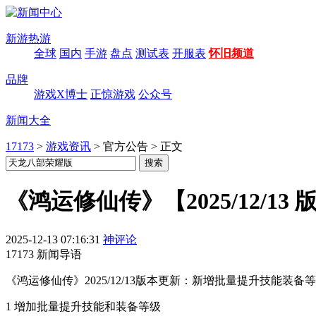
新游热游
全球
国内
手游
盘点
测试表
开服表
怀旧频道
品牌
游戏X博士
正惊游戏
公众号
新闻大全
17173
>
游戏资讯
>
官方公告
>
正文
《鸿运修仙传》【2025/12/13
2025-12-13 07:16:31
神评论
17173 新闻导语
《鸿运修仙传》2025/12/13版本更新：新增批量提升技能
1 增加批量提升技能和装备等级