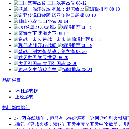
三国戏英杰传
08-12
苍翼：混沌效应
08-13
诺亚传说口袋版
08-13
仙山小农
08-14
QQ炫舞2
08-15
雾海之下
08-17
逆战：未来
08-18
现代战舰
08-19
梦战：剑之海
08-20
遮天世界
08-20
大周列国志
08-20
诡秘之主
08-21
品牌栏目
怀旧游戏榜
正经游戏
热门新闻排行
1
7.7万在线峰值，但只有45%好评率：这网游咋刚火就翻
2
腾讯《穿越火线：潜伏》开发生变？开发中途裁员，进