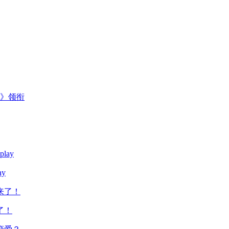
主》领衔
y
了！