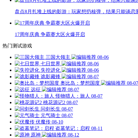
盘点8月扎堆上线的影游：玩家想扔核弹，结果只能谈恋
17周年庆典 争霸赛大区火爆开启
热门测试游戏
三国大领主
08-06
七日世界
08-06
失控进化
08-06
诡影藏锋
08-07
奥比岛：梦想国度
08-0
远征
08-07
怪物猎人：旅人
08-07
桃花源记2
08-07
问剑长生
08-07
元气骑士
08-07
伏魔传
08-10
盗墓笔记：启程
08-11
原神
08-12