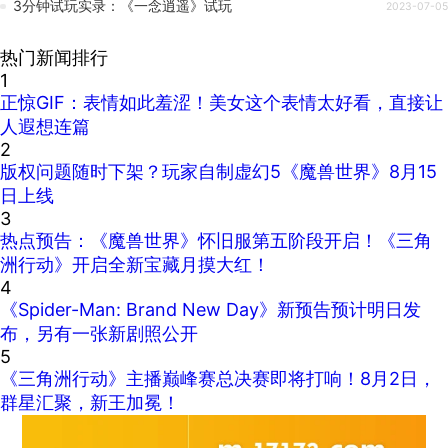
3分钟试玩实录：《一念逍遥》试玩
2023-07-05
热门新闻排行
1
正惊GIF：表情如此羞涩！美女这个表情太好看，直接让
人遐想连篇
2
版权问题随时下架？玩家自制虚幻5《魔兽世界》8月15
日上线
3
热点预告：《魔兽世界》怀旧服第五阶段开启！《三角
洲行动》开启全新宝藏月摸大红！
4
《Spider-Man: Brand New Day》新预告预计明日发
布，另有一张新剧照公开
5
《三角洲行动》主播巅峰赛总决赛即将打响！8月2日，
群星汇聚，新王加冕！