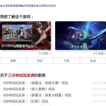
分享到新浪微博
分享到微信
分享到QQ空间
t
w
z
我想了解这个游戏：
全明星激斗截图
(5)
《全明星激斗》CG
1个图集 »
6个视频 »
官网
专区
下载
礼包
关于
三分钟试玩实录
的新闻
3分钟试玩实录：《探案法：侦探大赛》试玩
2023-11-08
3分钟试玩实录：《昔人黄鹤》试玩
2023-10-20
3分钟试玩实录：《探案法：加拿大档案》试玩
2023-10-12
3分钟试玩实录：《幻塔》试玩
2023-07-05