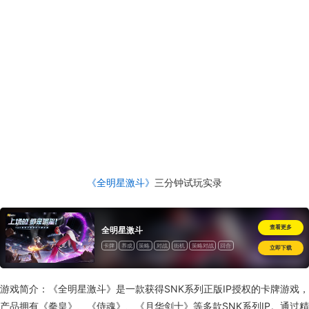
《全明星激斗》
三分钟试玩实录
查看更多
全明星激斗
卡牌
养成
策略
对战
街机
策略对战
回合
立即下载
游戏简介：《全明星激斗》是一款获得SNK系列正版IP授权的卡牌游戏，
产品拥有《拳皇》、《侍魂》、《月华剑士》等多款SNK系列IP。通过精