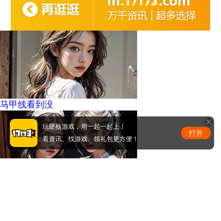
马甲线看到没
玩硬核游戏，用一起一起上！
打开
看资讯、找游戏、领礼包更方便！
周少的替嫁小娇妻
0
条评论