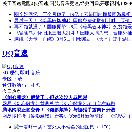
关于
音速觉醒,QQ音速,国服,音乐竞速,经典回归,开服福利,108
图个好回忆：三个月赚了1.19亿！它是国内横版网游鼻祖
最后一天！《暗黑破坏神4》国服免费领取倒计时：原价1
再不领就没了！国服原价128元《暗黑破坏神4》免费领
《冒险岛》怀旧服三服大乱斗！国服人满为患，台服外挂
腾讯《天堂：血统》8月5日开启测试，《天堂》IP手游
QQ音速
3D
现代
即时
音乐
专区
下载
预订激活码、礼包
今日热点
《剑心雕龙》解散了，但这次没人骂网易
网易《剑心雕龙》首测总结
《剑心雕龙》项目宣布解散
腾讯网易正面交锋！《诡影藏锋》与怪猎手游同日开测
网易搜打撤《诡影藏锋》新实机演示
8月新游前瞻：《诡秘之