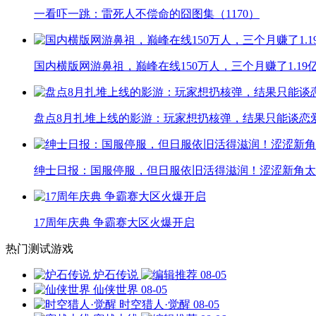
一看吓一跳：雷死人不偿命的囧图集（1170）
国内横版网游鼻祖，巅峰在线150万人，三个月赚了1.19
盘点8月扎堆上线的影游：玩家想扔核弹，结果只能谈恋
绅士日报：国服停服，但日服依旧活得滋润！涩涩新角太
17周年庆典 争霸赛大区火爆开启
热门测试游戏
炉石传说
08-05
仙侠世界
08-05
时空猎人·觉醒
08-05