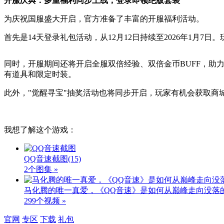
开服庆典：多重福利同步上线，登录即领绝版套装
为庆祝国服盛大开启，官方准备了丰富的开服福利活动。
首先是14天登录礼包活动，从12月12日持续至2026年1
同时，开服期间还将开启全服双倍经验、双倍金币BUFF，助
有道具和限定时装。
此外，"觉醒寻宝"抽奖活动也将同步开启，玩家有机会获取商
我想了解这个游戏：
QQ音速截图
(15)
2个图集 »
马化腾的唯一真爱，《QQ音速》是如何从巅峰走向没落
299个视频 »
官网
专区
下载
礼包