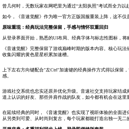
曾几何时，无数玩家在网吧里为通过“太阳执照”考试而全力
如今，《音速觉醒》作为唯一官方正版国服重装上阵，这不仅
原味重现：经典玩法完整保留，手感与情怀双重回归
从登录界面开始，熟悉的UI布局、经典字体与标志性图标，将
《音速觉醒》完整保留了游戏巅峰时期的版本内容。核心玩法
收集闪耀的黄色星星积累加速槽。
上下左右方向键配合"左Ctrl"加速键的经典操作方式得以
感。
游戏社交系统也忠实还原并优化升级。音速社交支持玩家结成
道上认识的好友、那些并肩作战的队友，如今都有机会在这里
在延续经典的同时，《音速觉醒》也实现了视听体验的全面进化
从另类到可爱、从时尚到复古，每个玩家都能打造出独一无二