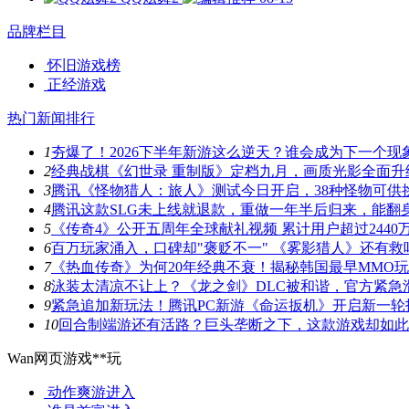
品牌栏目
怀旧游戏榜
正经游戏
热门新闻排行
1
夯爆了！2026下半年新游这么逆天？谁会成为下一个现
2
经典战棋《幻世录 重制版》定档九月，画质光影全面升
3
腾讯《怪物猎人：旅人》测试今日开启，38种怪物可供
4
腾讯这款SLG未上线就退款，重做一年半后归来，能翻
5
《传奇4》公开五周年全球献礼视频 累计用户超过2440
6
百万玩家涌入，口碑却"褒贬不一" 《雾影猎人》还有救
7
《热血传奇》为何20年经典不衰！揭秘韩国最早MMO
8
泳装太清凉不让上？《龙之剑》DLC被和谐，官方紧急
9
紧急追加新玩法！腾讯PC新游《命运扳机》开启新一轮
10
回合制端游还有活路？巨头垄断之下，这款游戏却如此
Wan网页游戏**玩
动作爽游
进入