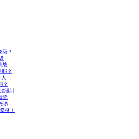
象级？
级
挑战
身吗？
万人
吗？
玩法设计
滑跪
招募
坚挺！