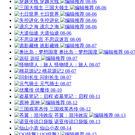
穿越火线
08-06
三国大领主
08-06
七日世界
08-06
失控进化
08-06
遗忘之海
08-06
大道仙途
08-06
不思议迷宫
08-06
诡影藏锋
08-07
奥比岛：梦想国度
08-0
远征
08-07
怪物猎人：旅人
08-07
桃花源记2
08-07
问剑长生
08-07
元气骑士
08-07
伏魔传
08-10
盗墓笔记：启程
08-11
原神
08-12
三国戏英杰传
08-12
苍翼：混沌效应
08-13
诺亚传说口袋版
08-13
仙山小农
08-14
QQ炫舞2
08-15