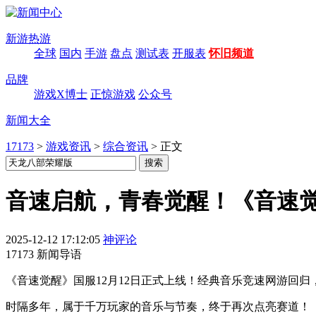
新游热游
全球
国内
手游
盘点
测试表
开服表
怀旧频道
品牌
游戏X博士
正惊游戏
公众号
新闻大全
17173
>
游戏资讯
>
综合资讯
>
正文
音速启航，青春觉醒！《音速觉
2025-12-12 17:12:05
神评论
17173 新闻导语
《音速觉醒》国服12月12日正式上线！经典音乐竞速网游回归
时隔多年，属于千万玩家的音乐与节奏，终于再次点亮赛道！