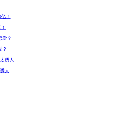
亿！
爱？
诱人