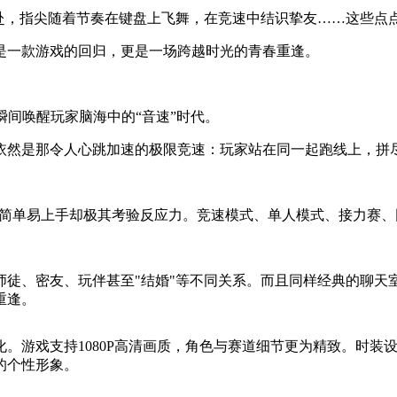
以赴，指尖随着节奏在键盘上飞舞，在竞速中结识挚友……这些点
是一款游戏的回归，更是一场跨越时光的青春重逢。
瞬间唤醒玩家脑海中的“音速”时代。
依然是那令人心跳加速的极限竞速：玩家站在同一起跑线上，拼
保留，简单易上手却极其考验反应力。竞速模式、单人模式、接力
师徒、密友、玩伴甚至"结婚"等不同关系。而且同样经典的聊天
重逢。
。游戏支持1080P高清画质，角色与赛道细节更为精致。时装
的个性形象。