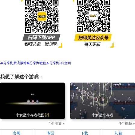
分享到新浪微博
分享到微信
分享到QQ空间
t
w
z
我想了解这个游戏：
小女巫幸存者截图
(7)
小女巫幸存者
1个图集 »
1个视频 »
官网
专区
下载
礼包