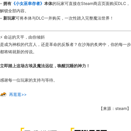
–
拥有
《小女巫幸存者》
本体
的玩家可直接在Steam商店页面购买DLC，
解锁全部内容。
–
新玩家
可将本体与DLC一并购买，一次性踏入完整魔法世界！
⚡ 命运的天平，由你倾斜
是成为神权的代言人，还是革命的反叛者？在沙海的炙烤中，你的每一步
都将铸就新的传说。
立即踏上这场古埃及魔法远征，唤醒沉睡的神力！
感谢每一位玩家的支持与等待。
再逛逛>>
【来源：steam】