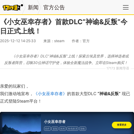
新闻
官方公告
《小女巫幸存者》首款DLC“神谕&反叛”今
日正式上线！
2025-12-12 14:25:33
来源：steam
作者：官方
《小女巫幸存者》DLC“神谕&反叛”上线！探索古埃及世界，选择神选者或
反叛者阵营，召唤30位神话守护使，体验全新魔法战争。立即在Steam购买！
17173 新闻导语
亲爱的玩家们，
我们激动地宣布，
《小女巫幸存者》
的首款大型DLC
“神谕&反叛”
现已
正式登陆Steam平台！
小女巫幸存者
查看更多
动作
冒险
休闲
角色扮演
策略