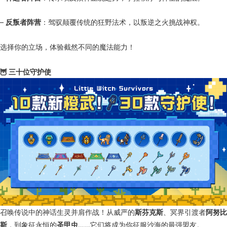
–
反叛者阵营
：驾驭颠覆传统的狂野法术，以叛逆之火挑战神权。
选择你的立场，体验截然不同的魔法能力！
🦉 三十位守护使
召唤传说中的神话生灵并肩作战！从威严的
斯芬克斯
、冥界引渡者
阿努比
斯
，到象征永恒的
圣甲虫
……它们将成为你征服沙海的最强盟友。