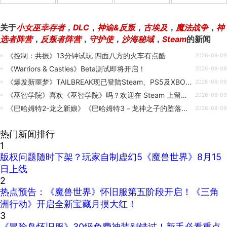
关于
小女巫幸存者
，
DLC
，
神谕&反叛
，
古埃及
，
魔法战争
，
神
选者阵营
，
反叛者阵营
，
守护使
，
沙海秘域
，
Steam
的新闻
《控制：共振》13分钟试玩 四面八方的火车有点酷
2026-08-09
《Warriors & Castles》Beta测试即将开启！
2026-08-09
《爆发新噩梦》TAILBREAK现已登陆Steam、PS5及XBOX平台！
2026-08-09
《巫智学院》喜欢《巫智学院》吗？欢迎在 Steam 上留下评价！💙
2026-08-09
《巴哈姆特2-龙之新娘》《巴哈姆特3－龙神之子的堕落》Steam 商店页面正式上架！
2026-08-09
热门新闻排行
1
版权问题随时下架？玩家自制虚幻5《魔兽世界》8月15
日上线
2
热点预告：《魔兽世界》怀旧服第五阶段开启！《三角
洲行动》开启全新宝藏月摸大红！
3
《冒险岛怀旧服》30级免费神装别错过！新手必看重点