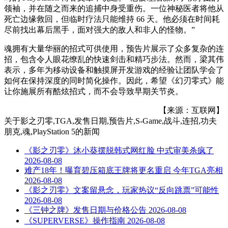
领袖，并在随之而来的追捕中身受重伤。一位神秘医者将他从
死亡边缘救回，但临时疗法只能维持 66 天。他必须在时间耗
尽前找出幕后黑手，面对强大的敌人和非人的怪物。”
魂拥有大量华丽的招式可供使用，预告片展示了众多复杂的连
招，包含令人眼花缭乱的快速剑击和精巧步法。然而，梁其伟
表示，多年为移动设备和触摸屏开发游戏的经验让团队学会了
如何在保持深度的同时简化操作。因此，希望《幻刃零式》能
让你施展所有酷炫招式，而不会导致早期关节炎。
【来源：互联网】
关于
影之刃零,TGA,发售日期,预告片,S-Game,战斗,连招,功夫
朋克,魂,PlayStation 5
的新闻
《影之刃零》沐小葵摆脱韩式网红脸 中式审美杀疯了
2026-08-08
难产18年！曝育碧压箱底王牌将更名重启 今年TGA亮相
2026-08-08
《影之刃零》文案留悬念，玩家热议“反向跳票”可能性
2026-08-08
《三钟之牌》发售日期与价格公告
2026-08-08
《SUPERVERSE》操作指南
2026-08-08