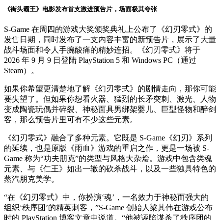
《街头霸王》电影发布首支激进预告片，场面极其夸张
S-Game 在周四的游戏大奖颁奖典礼上公布了《幻刃零式》的
发售日期，同时发布了一支内容丰富的新预告片，展示了大量
战斗场面和令人手腕酸痛的精妙连招。《幻刃零式》将于
2026 年 9 月 9 日登陆 PlayStation 5 和 Windows PC（通过
Steam）。
如果你希望更清楚地了解《幻刃零式》的剧情走向，那你可能
要失望了。但如果你想看火器、猛烈的长矛突刺、激光、人物
变成陶瓷玩偶并碎裂、神秘面具男绑架婴儿、巨型怪物和醉剑
客，那么预告片里可有不少这些元素。
《幻刃零式》融合了多种元素。它既是 S-Game《幻刃》系列
的延续，也是原版《雨血》游戏的重启之作，更是一场被 S-
Game 称为“功夫朋克”的类型与风格大杂烩。游戏中包含类魂
元素、与《仁王》如出一辙的砍杀战斗，以及一些独具特色的
蒸汽朋克美学。
“在《幻刃零式》中，你扮演‘魂’，一名效力于神秘而强大的
组织‘秩序团’的精英刺客，”S-Game 创始人梁其伟在游戏公布
时的 PlayStation 博客文章中说道。“他被诬陷谋杀了秩序团的