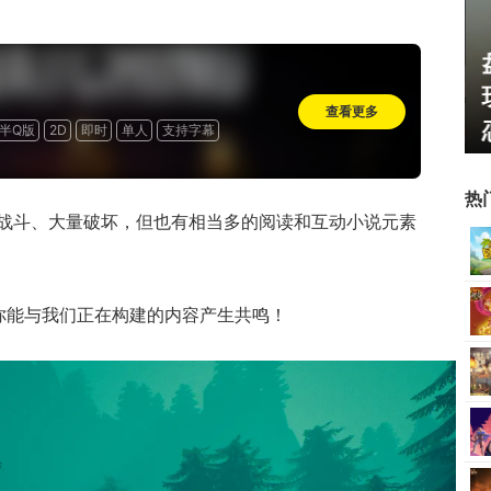
U开始，为
一看吓一跳：雷死人不偿命
了"躲不掉
的囧图集（1169）
查看更多
半Q版
2D
即时
单人
支持字幕
热
战斗、大量破坏，但也有相当多的阅读和互动小说元素
你能与我们正在构建的内容产生共鸣！