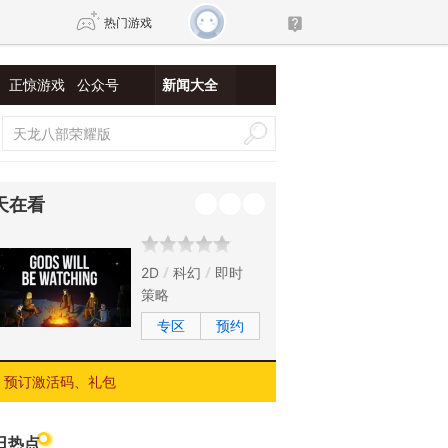
热门游戏
正惊游戏
公众号
新闻大全
DNF
传奇4
剑网3旗舰版
新天龙八部
天在看
自由
诛仙世界
仙剑世界
2D
科幻
即时
策略
专区
预约
预订激活码、礼包
日热点