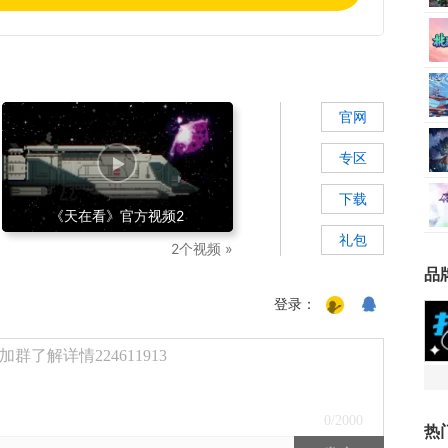
官网
专区
下载
《天在看》官方视频2
礼包
2个视频 »
品
登录：
了解详情224611913
0
/2000
热