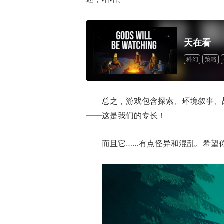
正惊漫谈：从M
什么网游翅膀成
天在看
的刚需"？
科幻
策略
一次性付费
总之，游戏包含探索、环境叙事、
——这是我们的专长！
而且它……有点怪异和混乱。希望