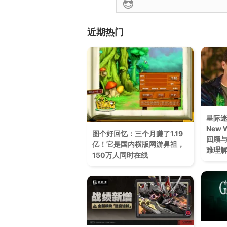
近期热门
星际迷航
New 
图个好回忆：三个月赚了1.19
回顾
亿！它是国内横版网游鼻祖，
难理
150万人同时在线