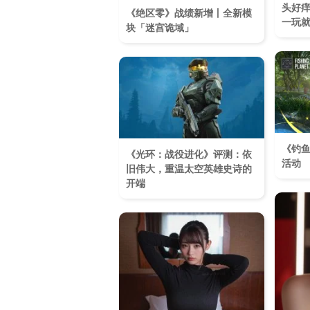
头好痒
《绝区零》战绩新增丨全新模
一玩
块「迷宫诡域」
《钓鱼
《光环：战役进化》评测：依
活动
旧伟大，重温太空英雄史诗的
开端