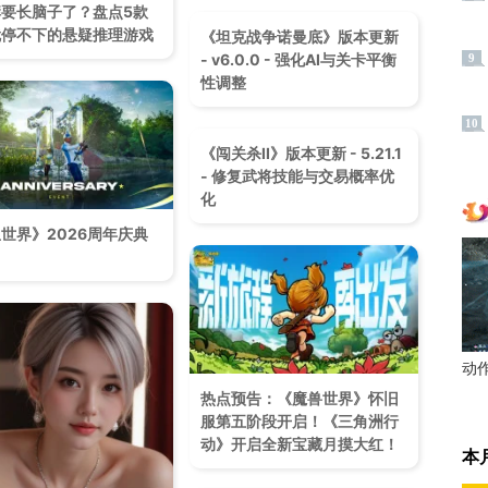
要长脑子了？盘点5款
就停不下的悬疑推理游戏
《坦克战争诺曼底》版本更新
- v6.0.0 - 强化AI与关卡平衡
9
性调整
10
《闯关杀II》版本更新 - 5.21.1
- 修复武将技能与交易概率优
化
世界》2026周年庆典
动
热点预告：《魔兽世界》怀旧
服第五阶段开启！《三角洲行
动》开启全新宝藏月摸大红！
本