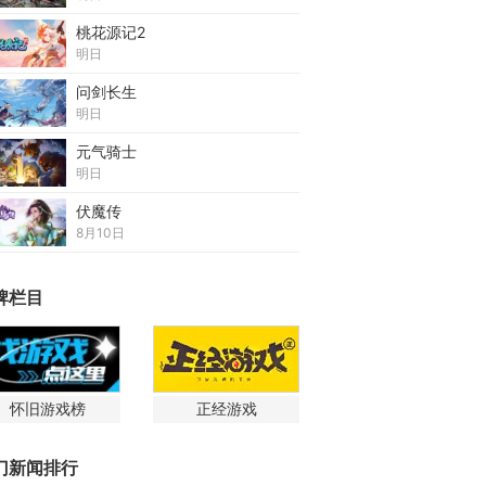
桃花源记2
明日
问剑长生
明日
元气骑士
明日
伏魔传
8月10日
牌栏目
怀旧游戏榜
正经游戏
门新闻排行