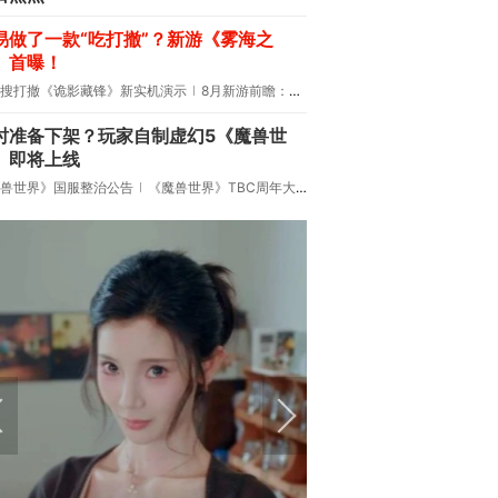
易做了一款“吃打撤”？新游《雾海之
》首曝！
搜打撤《诡影藏锋》新实机演示
8月新游前瞻：《诡秘之主》领衔
时准备下架？玩家自制虚幻5《魔兽世
》即将上线
兽世界》国服整治公告
《魔兽世界》TBC周年大更：双经典团本回归！