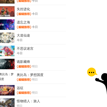
今日
失控进化
今日
遗忘之海
今日
大道仙途
今日
不思议迷宫
今日
诡影藏锋
明日
奥比岛：梦想国度
明日
远征
明日
怪物猎人：旅人
明日