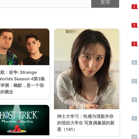
发布
1
2
3
4
：纷争: Strange
Worlds Season 4第3集
5
与评测：幽默，是一个很
解的概念
6
绅士大学习：性感与清新并存
7
的现役大学生 写真偶像届的新
星（141）
8