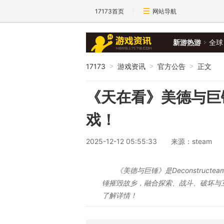
17173首页
网站导航
新游热游
全球
17173
游戏资讯
官方公告
正文
>
>
>
《天在看》美德与巨
戏！
2025-12-12 05:55:33
来源：steam
《美德与巨锤》是Deconstructe
锤摧毁故乡，融合探索、战斗、破坏与
了解详情！