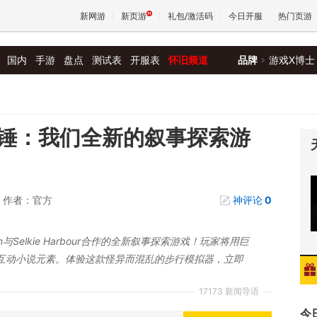
新网游
新页游
礼包/激活码
今日开服
热门页游
国内
手游
盘点
测试表
开服表
怀旧频道
品牌
游戏X博士
魔兽
天堂
锤：我们全新的叙事探索游
王权与
作者：官方
神评论
0
am与Selkie Harbour合作的全新叙事探索游戏！玩家将用巨
互动小说元素。体验这款怪异而混乱的步行模拟器，立即
17173 新闻导语
今