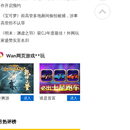
作开启预约
《宝可梦》前高管多地厕间偷拍被捕，涉事
高管拒不认罪
《明末：渊虚之羽》获CJ年度最佳！外网玩
家盛赞实至名归
Wan网页游戏**玩
作爽游
谁是首富
进入
进入
月热评榜