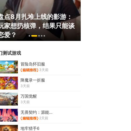
盘点8月扎堆上线的影游：
绅士日报：国服
玩家想扔核弹，结果只能谈
服依旧活得滋润
恋爱？
太诱人
门测试游戏
冒险岛怀旧服
3天前
降魔录一折服
3天前
万国觉醒
3天前
无畏契约：源能行动
2天前
地牢猎手6