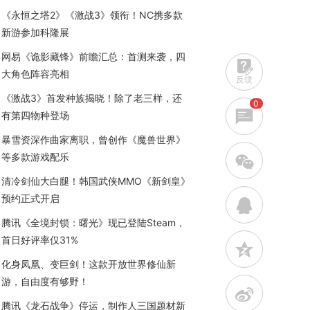
《永恒之塔2》《激战3》领衔！NC携多款
新游参加科隆展
网易《诡影藏锋》前瞻汇总：首测来袭，四
大角色阵容亮相
反馈
《激战3》首发种族揭晓！除了老三样，还
0
有第四物种登场
暴雪资深作曲家离职，曾创作《魔兽世界》
等多款游戏配乐
w
清冷剑仙大白腿！韩国武侠MMO《新剑皇》
预约正式开启
q
腾讯《全境封锁：曙光》现已登陆Steam，
首日好评率仅31%
z
化身凤凰、变巨剑！这款开放世界修仙新
游，自由度有够野！
t
腾讯《龙石战争》停运，制作人三国题材新