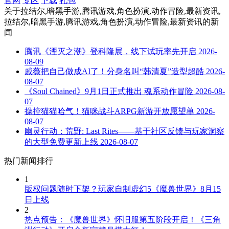
官网
专区
下载
礼包
关于
拉结尔,暗黑手游,腾讯游戏,角色扮演,动作冒险,最新资讯,
拉结尔,暗黑手游,腾讯游戏,角色扮演,动作冒险,最新资讯
的新
闻
腾讯《湮灭之潮》登科隆展，线下试玩率先开启
2026-
08-09
戚薇把自己做成AI了！分身名叫“韩清夏”造型超酷
2026-
08-07
《Soul Chained》9月1日正式推出 魂系动作冒险
2026-08-
07
操控猫猫哈气！猫咪战斗ARPG新游开放愿望单
2026-
08-07
幽灵行动：荒野: Last Rites——基于社区反馈与玩家洞察
的大型免费更新上线
2026-08-07
热门新闻排行
1
版权问题随时下架？玩家自制虚幻5《魔兽世界》8月15
日上线
2
热点预告：《魔兽世界》怀旧服第五阶段开启！《三角