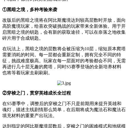
①黑暗之境，多种考验来袭
改版后的黑暗之境将在阿比斯魔境达到较高层数时开放，面向
高阶魔境玩家，给喜欢突破挑战的玩家带来全新体验。用于开
启黑暗之境的钥匙，会有新的获取途径，可以在奈落之地收集
碎片用于合成钥匙。
在玩法上，黑暗之境的层数将会被压缩为10层，缩短原本爬塔
需要消耗的时间。每一层都会重新定制，拥有完全不同的特
征，挑战难度极高。玩家在每一层面对的考验都会不同，无需
再进行几十层无趣的爬塔，同时S5赛季登场的全新培养材料
也将等着玩家去刷刷刷。
②穿梭之门，贯穿英雄成长全过程
在S5赛季中，调整后的穿梭之门不只是前期用来提升英雄和
魂灯，描述主线剧情那么简单，在后期将成为魔法石和魔法石
填充材料的重要产出玩法。
达到指定的阿比斯魔境层数后，穿梭之门的困难模式和地狱模