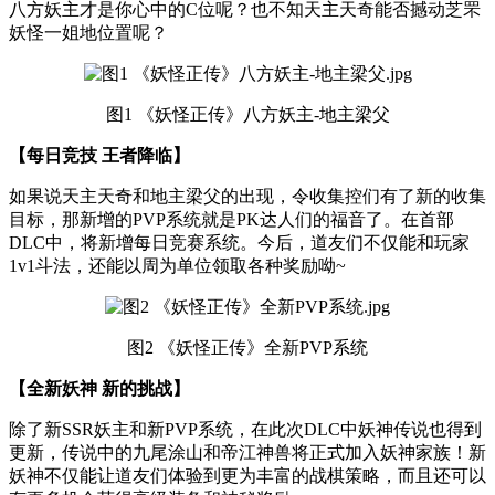
八方妖主才是你心中的C位呢？也不知天主天奇能否撼动芝罘
妖怪一姐地位置呢？
图1 《妖怪正传》八方妖主-地主梁父
【每日竞技 王者降临】
如果说天主天奇和地主梁父的出现，令收集控们有了新的收集
目标，那新增的PVP系统就是PK达人们的福音了。在首部
DLC中，将新增每日竞赛系统。今后，道友们不仅能和玩家
1v1斗法，还能以周为单位领取各种奖励呦~
图2 《妖怪正传》全新PVP系统
【全新妖神 新的挑战】
除了新SSR妖主和新PVP系统，在此次DLC中妖神传说也得到
更新，传说中的九尾涂山和帝江神兽将正式加入妖神家族！新
妖神不仅能让道友们体验到更为丰富的战棋策略，而且还可以