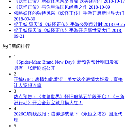
《妖怪正传》新妖怪黑风婆首曝 既美还能打
2018-10-17
《妖怪正传》与你重温国风经典之作
2018-10-09
领略妖怪的独特风采《妖怪正传》手游开启新世界大门
2018-09-30
捉千妖 窥天道《妖怪正传》手游公测倒计时
2018-09-25
捉千妖窥天道《妖怪正传》手游开启新世界大门
2018-
09-21
热门新闻排行
1
《Spider-Man: Brand New Day》新预告预计明日发布，
另有一张新剧照公开
2
正惊GIF：表情如此羞涩！美女这个表情太好看，直接
让人遐想连篇
3
热点预告：《魔兽世界》怀旧服第五阶段开启！《三角
洲行动》开启全新宝藏月摸大红！
4
2026CJ前线战报：盛趣游戏拿下《永恒之塔2》国服代
理
5