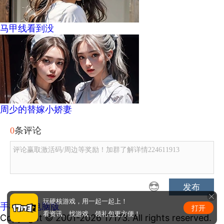
马甲线看到没
周少的替嫁小娇妻
0
条评论
评论赢取激活码/周边等奖励！加群了解详情224611913
发布
玩硬核游戏，用一起一起上！
手机版
|
电脑版
打开
看资讯、找游戏、领礼包更方便！
Copyright © 2001-2026 17173. All rights reserved.