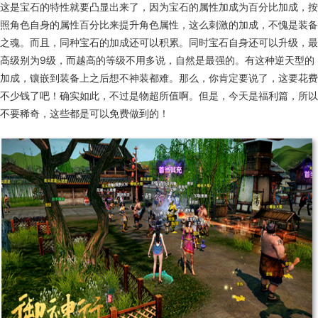
这是宝石的特性就要凸显出来了，因为宝石的属性加成为百分比加成，按
照角色自身的属性百分比来提升角色属性，这么刺激的加成，不愧是装备
之魂。而且，同种宝石的加成还可以积累。同时宝石自身还可以升级，最
高级别为9级，而越高的等级不用多说，自然是最强的。有这种逆天型的
加成，镶嵌到装备上之后想不神装都难。那么，你肯定要说了，这要花费
不少钱了吧！确实如此，不过是物超所值啊。但是，今天是福利篇，所以
不要稀奇，这些都是可以免费做到的！