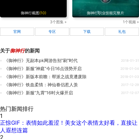
御神行截图
(10)
御神行职业技能完整片
3个图集 »
1个视频 »
官网
专区
下载
礼包
关于
御神行
的新闻
《御神行》无副本pk网游告别“刷”时代
2018-01-31
《御神行》新服“神庭”今日16点强势开启
2018-01-04
《御神行》新版本前瞻：帮派之战竟遭废除
2018-01-03
《御神行》铁血柔情：神仙眷侣惹人羡
2017-12-29
《御神行》新服“九霄”16时火爆开启
2017-12-07
热门新闻排行
1
正惊GIF：表情如此羞涩！美女这个表情太好看，直接让
人遐想连篇
2