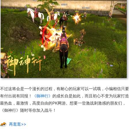
不过这将会是一个漫长的过程，有耐心的玩家可以一试哦，小编相信只要
有付出就有回报！
《御神行》
的成长自是如此，而且初心不变为玩家打造
最热血，最激情，高度自由的PK网游。想要一尝激战刺激感的朋友们，
《御神行》随时等你加入战斗！
再逛逛>>