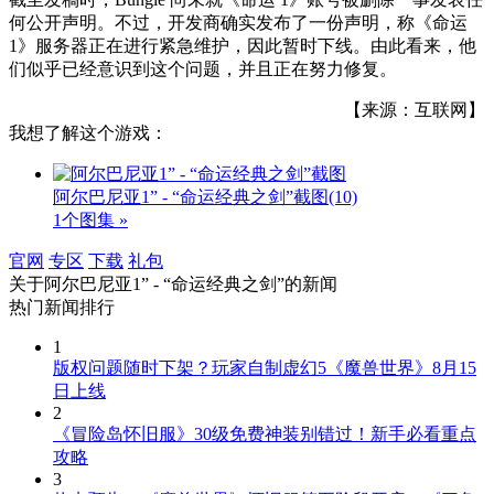
何公开声明。不过，开发商确实发布了一份声明，称《命运
1》服务器正在进行紧急维护，因此暂时下线。由此看来，他
们似乎已经意识到这个问题，并且正在努力修复。
【来源：互联网】
我想了解这个游戏：
阿尔巴尼亚1” - “命运经典之剑”截图
(10)
1个图集 »
官网
专区
下载
礼包
关于
阿尔巴尼亚1” - “命运经典之剑”
的新闻
热门新闻排行
1
版权问题随时下架？玩家自制虚幻5《魔兽世界》8月15
日上线
2
《冒险岛怀旧服》30级免费神装别错过！新手必看重点
攻略
3