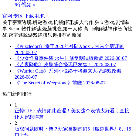
6个视频 »
官网
专区
下载
礼包
关于
密室逃脱,解谜游戏,机械解谜,多人合作,独立游戏,剧情叙
事,Steam,物件解谜,烧脑挑战,第一人称,高口碑解谜神作智商挑
战,密室逃脱游戏烧脑乐趣推荐
的新闻
《Puzzledorf》将于2026年登陆Xbox，带来全新谜题
2026-08-07
《少女怪奇事件簿:永生》修复测试版邀请
2026-08-07
《苦夜降临》皮肤缝合怪现已发售！
2026-08-07
《Warrior Cats》系列小说终于将迎来大型游戏改编
2026-08-07
《The Secret of Weepstone》前瞻
2026-08-07
热门新闻排行
1
正惊GIF：表情如此羞涩！美女这个表情太好看，直接
让人遐想连篇
2
版权问题随时下架？玩家自制虚幻5《魔兽世界》8月15
日上线