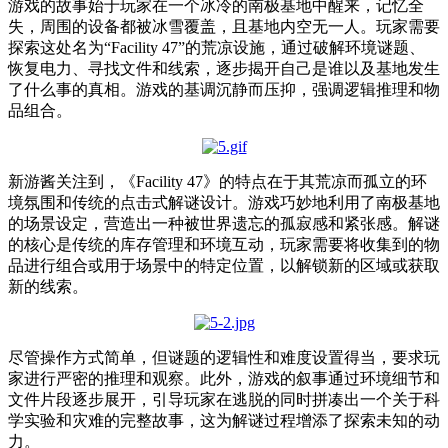
游戏的故事始于玩家在一个冰冷的南极基地中醒来，记忆全
失，周围的设备都被冰雪覆盖，且基地内空无一人。玩家需要
探索这处名为“Facility 47”的荒凉设施，通过破解环境谜题、
恢复电力、寻找文件和线索，逐步揭开自己是谁以及基地发生
了什么事的真相。游戏的基调沉静而压抑，强调逻辑推理和物
品组合。
新游酱关注到，《Facility 47》的特点在于其荒凉而孤立的环
境氛围和传统的点击式解谜设计。游戏巧妙地利用了南极基地
的场景设定，营造出一种被世界遗忘的孤寂感和紧张感。解谜
的核心是传统的库存管理和环境互动，玩家需要将收集到的物
品进行组合或用于场景中的特定位置，以解锁新的区域或获取
新的线索。
尽管操作方式简单，但谜题的逻辑性和难度设置得当，要求玩
家进行严密的推理和观察。此外，游戏的叙事通过环境细节和
文件片段逐步展开，引导玩家在逃脱的同时拼凑出一个关于科
学实验和灾难的完整故事，这为解谜过程增添了探索未知的动
力。