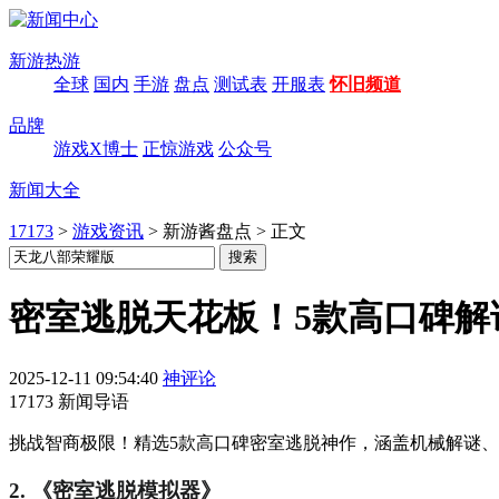
新游热游
全球
国内
手游
盘点
测试表
开服表
怀旧频道
品牌
游戏X博士
正惊游戏
公众号
新闻大全
17173
>
游戏资讯
>
新游酱盘点
>
正文
密室逃脱天花板！5款高口碑解
2025-12-11 09:54:40
神评论
17173 新闻导语
挑战智商极限！精选5款高口碑密室逃脱神作，涵盖机械解谜
2. 《密室逃脱模拟器》