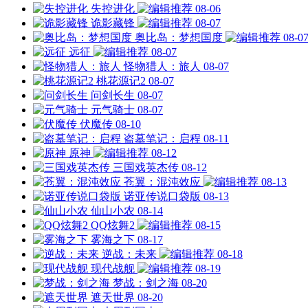
失控进化
08-06
诡影藏锋
08-07
奥比岛：梦想国度
08-0
远征
08-07
怪物猎人：旅人
08-07
桃花源记2
08-07
问剑长生
08-07
元气骑士
08-07
伏魔传
08-10
盗墓笔记：启程
08-11
原神
08-12
三国戏英杰传
08-12
苍翼：混沌效应
08-13
诺亚传说口袋版
08-13
仙山小农
08-14
QQ炫舞2
08-15
雾海之下
08-17
逆战：未来
08-18
现代战舰
08-19
梦战：剑之海
08-20
遮天世界
08-20