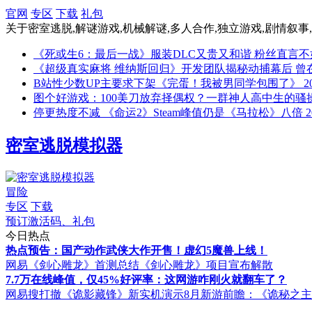
官网
专区
下载
礼包
关于
密室逃脱,解谜游戏,机械解谜,多人合作,独立游戏,剧情叙事
《死或生6：最后一战》服装DLC又贵又和谐 粉丝直言
《超级真实麻将 维纳斯回归》开发团队揭秘动捕幕后 曾
B站性少数UP主要求下架《完蛋！我被男同学包围了》
2
图个好游戏：100美刀放弃择偶权？一群神人高中生的骚操作
停更热度不减 《命运2》Steam峰值仍是《马拉松》八倍
2
密室逃脱模拟器
冒险
专区
下载
预订激活码、礼包
今日热点
热点预告：国产动作武侠大作开售！虚幻5魔兽上线！
网易《剑心雕龙》首测总结
《剑心雕龙》项目宣布解散
7.7万在线峰值，仅45%好评率：这网游咋刚火就翻车了？
网易搜打撤《诡影藏锋》新实机演示
8月新游前瞻：《诡秘之