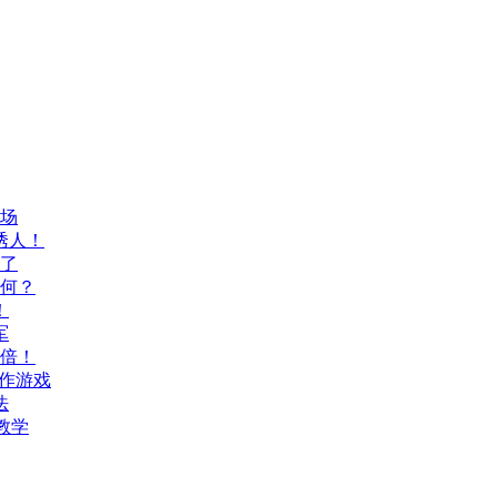
登场
诱人！
上了
如何？
！
军
八倍！
动作游戏
法
教学