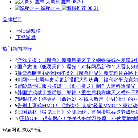
大周列国志
08-20
诡秘之主
08-21
品牌栏目
怀旧游戏榜
正经游戏
热门新闻排行
1
游戏早报：《魔兽》新项目要来了？钢铁侠或在复联6
2
国产志怪《驱灵天师》曝光！对标网易新作？大雷女鬼
3
暴雪靠暗黑4成微软销冠？《魔兽世界》新资料片在路
4
剑网3十七周年史诗更新搭配大型庆典，福利水平究竟
5
冒险岛怀旧服被挤爆！《剑心雕龙》制作人黑料遭曝光
6
韩国游戏做了童话版二郎神？重生后我靠哮天犬横扫千
7
狠狠打脸！停更的《命运2》在线人数是《马拉松》的
8
告别上班式MMO！《激战3》或成“轻量MMO”？爽过
9
三国题材《猛鬼三国》公测上线，首创摄魂吞噬养成玩
10
正惊GIF：很有耐心！绝美少妇学习按摩，小伙竟跪地
Wan网页游戏**玩