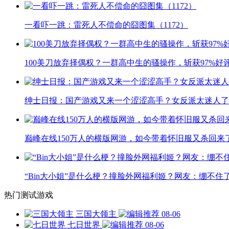
一看吓一跳：雷死人不偿命的囧图集（1172）
100美刀放弃择偶权？一群高中生的骚操作，斩获97%好
绅士日报：国产游戏又来一个涩涩高手？女反派太迷人了
巅峰在线150万人的横版网游，如今带着怀旧服又杀回来
“Bin大小姐”是什么梗？撞脸外网福利姬？网友：绷不住
热门测试游戏
三国大领主
08-06
七日世界
08-06