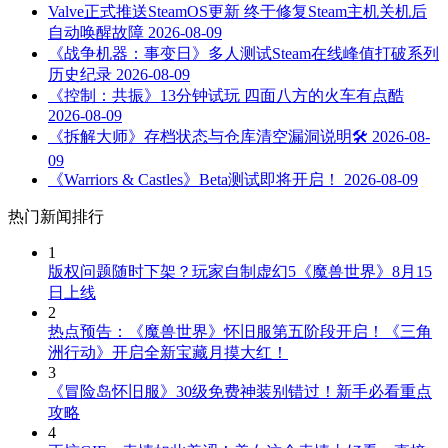
Valve正式推送SteamOS更新 终于修复Steam主机关机后
自动唤醒故障
2026-08-09
《战争机器：事变日》多人测试Steam在线峰值打破系列
历史纪录
2026-08-09
《控制：共振》13分钟试玩 四面八方的火车有点酷
2026-08-09
《拆解大师》存档状态与仓库清空漏洞说明🛠️
2026-08-
09
《Warriors & Castles》Beta测试即将开启！
2026-08-09
热门新闻排行
1
版权问题随时下架？玩家自制虚幻5《魔兽世界》8月15
日上线
2
热点预告：《魔兽世界》怀旧服第五阶段开启！《三角
洲行动》开启全新宝藏月摸大红！
3
《冒险岛怀旧服》30级免费神装别错过！新手必看重点
攻略
4