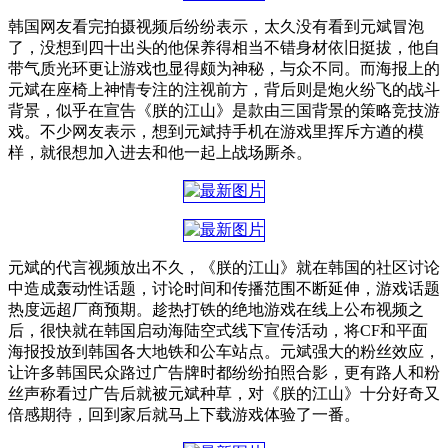
韩国网友看完拍摄视频后纷纷表示，太久没有看到元斌冒泡
了，没想到四十出头的他保养得相当不错身材依旧挺拔，他自
带气质光环更让游戏也显得颇为神秘，与众不同。而海报上的
元斌在座椅上神情专注的注视前方，背后则是炮火纷飞的战斗
背景，似乎在宣告《朕的江山》是款由三国背景的策略竞技游
戏。不少网友表示，想到元斌持手机在游戏里挥斥方遒的模
样，就很想加入进去和他一起上战场厮杀。
元斌的代言视频放出不久，《朕的江山》就在韩国的社区讨论
中造成轰动性话题，讨论时间和传播范围不断延伸，游戏话题
热度远超厂商预期。趁热打铁的绝地游戏在线上公布视频之
后，很快就在韩国启动海陆空式线下宣传活动，将CF和平面
海报投放到韩国各大地铁和公车站点。元斌强大的粉丝效应，
让许多韩国民众路过广告牌时都纷纷拍照合影，更有路人和粉
丝声称看过广告后就被元斌种草，对《朕的江山》十分好奇又
倍感期待，回到家后就马上下载游戏体验了一番。