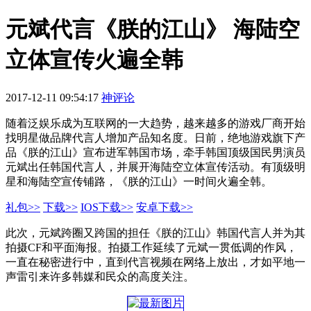
元斌代言《朕的江山》 海陆空
立体宣传火遍全韩
2017-12-11 09:54:17
神评论
随着泛娱乐成为互联网的一大趋势，越来越多的游戏厂商开始
找明星做品牌代言人增加产品知名度。日前，绝地游戏旗下产
品《朕的江山》宣布进军韩国市场，牵手韩国顶级国民男演员
元斌出任韩国代言人，并展开海陆空立体宣传活动。有顶级明
星和海陆空宣传铺路，《朕的江山》一时间火遍全韩。
礼包>>
下载>>
IOS下载>>
安卓下载>>
此次，元斌跨圈又跨国的担任《朕的江山》韩国代言人并为其
拍摄CF和平面海报。拍摄工作延续了元斌一贯低调的作风，
一直在秘密进行中，直到代言视频在网络上放出，才如平地一
声雷引来许多韩媒和民众的高度关注。