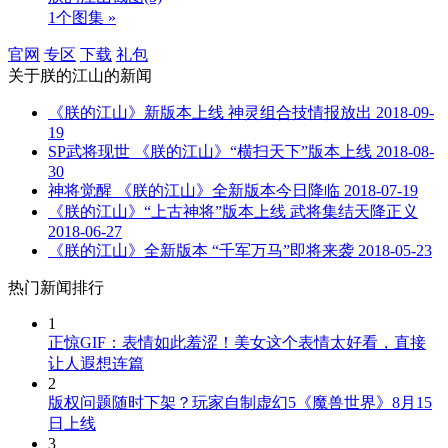
1个图集 »
官网
专区
下载
礼包
关于
朕的江山
的新闻
《朕的江山》新版本上线 神灵组合技情报放出
2018-09-
19
SP武将现世 《朕的江山》“横扫天下”版本上线
2018-08-
30
神将觉醒 《朕的江山》全新版本今日降临
2018-07-19
《朕的江山》“上古神将”版本上线 武将集结天降正义
2018-06-27
《朕的江山》全新版本 “千军万马”即将来袭
2018-05-23
热门新闻排行
1
正惊GIF：表情如此羞涩！美女这个表情太好看，直接
让人遐想连篇
2
版权问题随时下架？玩家自制虚幻5《魔兽世界》8月15
日上线
3