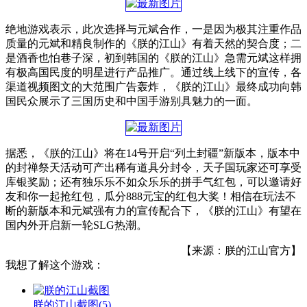
绝地游戏表示，此次选择与元斌合作，一是因为极其注重作品
质量的元斌和精良制作的《朕的江山》有着天然的契合度；二
是酒香也怕巷子深，初到韩国的《朕的江山》急需元斌这样拥
有极高国民度的明星进行产品推广。通过线上线下的宣传，各
渠道视频图文的大范围广告轰炸，《朕的江山》最终成功向韩
国民众展示了三国历史和中国手游别具魅力的一面。
据悉，《朕的江山》将在14号开启“列土封疆”新版本，版本中
的封禅祭天活动可产出稀有道具分封令，天子国玩家还可享受
库银奖励；还有独乐乐不如众乐乐的拼手气红包，可以邀请好
友和你一起抢红包，瓜分888元宝的红包大奖！相信在玩法不
断的新版本和元斌强有力的宣传配合下，《朕的江山》有望在
国内外开启新一轮SLG热潮。
【来源：朕的江山官方】
我想了解这个游戏：
朕的江山截图
(5)