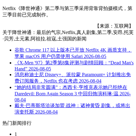
Netflix《降世神通》第二季与第三季采用背靠背拍摄模式，第
三季目前已完成制作。
【来源：互联网】
关于
降世神通：最后的气宗,Netflix,真人剧集,第二季,安昂,托芙
·贝芳,土元素,阿祖拉,祖寇,土强国
的新闻
谷歌 Chrome 117 以上版本已开放 Netflix 4K 画质支持，
苹果 macOS 用户仍需使用 Safari
2026-08-05
《X-Men '97》第2季第8集评测与剧情回顾：“Dead Man's
Hand”
2026-08-05
消息称迪士尼 Disney+、派拉蒙 Paramount+ 计划推出免
费订阅服务，Netflix 也在考虑
2026-08-04
“她的结局非常圆满”：杰西卡·亨维克表示她已拒绝在
Daredevil: Born Again Season 3 中回归饰演科琳·温
2026-
08-04
戴夫·巴蒂斯塔洽谈加盟 战神：诸神黄昏 剧集，或将出
演奎托斯
2026-08-04
热门新闻排行
1