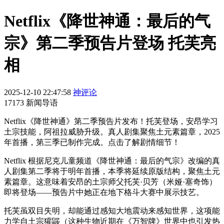
Netflix《降世神通：最后的气
宗》第二季预告片登场 托芙亮
相
2025-12-10 22:47:58
神评论
17173 新闻导语
Netflix《降世神通》第二季预告片发布！托芙登场，安昂学习
土宗技能，阿祖拉威胁升级。真人剧集聚焦土元素篇章，2025
年首播，第三季已制作完成。点击了解剧情细节！
Netflix 根据尼克儿童频道《降世神通：最后的气宗》改编的真
人剧集第二季将于明年首播，本季将延续原版结构，聚焦土元
素篇章。这意味着安昂的土宗师父托芙·贝芳（米娅·塞奇饰）
即将登场——预告片中她正在地下格斗大赛中展示技艺。
托芙虽双目失明，却能通过感知大地震动来感知世界，这项能
力学自土宗獾鼹（这种生物近期在《万智牌》世界中也引发热