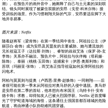
潮）。在预告片的画外音中，她阐释了自己与土元素的深刻联
结。镜头同时展现了被蒙住双眼的安昂（戈登·科米尔饰）接
受训练的场景。作为习惯翱翔天际的气宗，安昂要适应脚下大
地并非易事。
图片来源：Netflix
随着赵将军（梁肯饰）在第一季结局中丧生，阿祖拉公主（伊
丽莎白·俞饰）成为安昂及其盟友的主要威胁。她与遭流放的
兄长祖寇王子（达拉斯·刘饰）、睿智的叔叔艾洛（保罗·孙-玄
李饰）关系亦不融洽。预告片中，阿祖拉与伙伴梅（塔莉娅·
陈饰）、泰丽（桃桃·玉田饰）追捕索卡（伊恩·奥斯利饰）和
苏琪（玛丽亚·张饰），而艾洛正指导祖寇如何反弹阿祖拉的
闪电术。
阿柏与莫莫则与提奥（卢西恩-里弗·赵焕饰）一同翱翔——后
者很可能在第一季末从阿祖拉对奥马舒的入侵中逃脱。奥马舒
是安昂在第二季的首站，他本想向布米国王（乌特卡什·安布
德卡饰）求教，却得知友人已被火烈国俘获。Netflix 还首度曝
光了守护蛇道海域的海怪，这条通往土强国首都百雄城的危险
航道，将由神通小队协助难民团穿越。