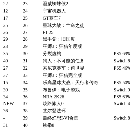
22
23
漫威蜘蛛侠2
12
24
宇宙机器人
17
25
GT赛车7
25
26
星球大战：亡命之徒
26
27
F1 25
29
28
黑手党：旧国度
23
29
巫师3：狂猎年度版
35
30
分裂虚构
PS5 69%
40
31
狗人：不可能的任务
Switch 
27
32
索尼克赛车：跨世界
PS5 46%
37
33
巫师3：狂猎完全版
15
34
乐高星球大战：天行者传奇
PS5 50%
39
35
布鲁伊：电子游戏
Switch 
34
36
NBA 2K26
PS5 63%
NEW
37
歧路旅人0
Switch 
36
38
艾尔登法环
-
39
最终幻想I-VI合集
Switch 
31
40
铁拳8