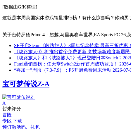
[数据由GfK整理]
这就是本周英国实体游戏销量排行榜！有什么惊喜吗？你购买
关于
密特罗德Prime 4：超越,马里奥赛车世界,EA Sports F
SE开启Steam《歧路旅人》8周年纪念特卖 最高三折优惠
《歧路旅人0》将推出首个免费更新 竞技场新难度新居民
《歧路旅人》和《歧路旅人2》现已登陆日本Switch 2
202
Fami通销量榜：任天堂Switch2新作首周成功登顶！
2026-
“喜加一”周报（7.3-7.9）：PS开启免费周末活动
2026-07-
宝可梦传说Z-A
暂未评分
冒险
专区
下载
预订激活码、礼包