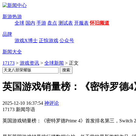
新游热游
全球
国内
手游
盘点
测试表
开服表
怀旧频道
品牌
游戏X博士
正惊游戏
公众号
新闻大全
17173
>
游戏资讯
>
全球新闻
>
正文
英国游戏销量榜：《密特罗德4》首
2025-12-10 16:37:54
神评论
17173 新闻导语
英国游戏销量榜：《密特罗德Prime 4》首发排名第三，Switch