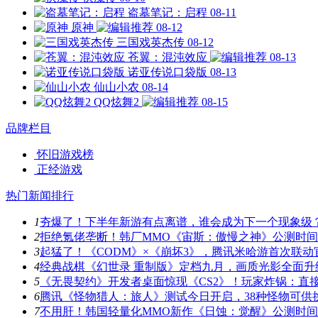
盗墓笔记：启程
08-11
原神
08-12
三国戏英杰传
08-12
苍翼：混沌效应
08-13
诺亚传说口袋版
08-13
仙山小农
08-14
QQ炫舞2
08-15
品牌栏目
怀旧游戏榜
正经游戏
热门新闻排行
1
夯爆了！下半年新游有点离谱，谁会成为下一个现象级
2
拒绝氪佬垄断！韩厂MMO《宙斯：傲慢之神》公测时
3
起猛了！《CODM》×《崩坏3》，腾讯米哈游首次联动
4
经典战棋《幻世录 重制版》定档九月，画质光影全面升
5
《无畏契约》开发者桌面惊现《CS2》！玩家炸锅：直
6
腾讯《怪物猎人：旅人》测试今日开启，38种怪物可供
7
不用肝！韩国轻量化MMO新作《日蚀：觉醒》公测时