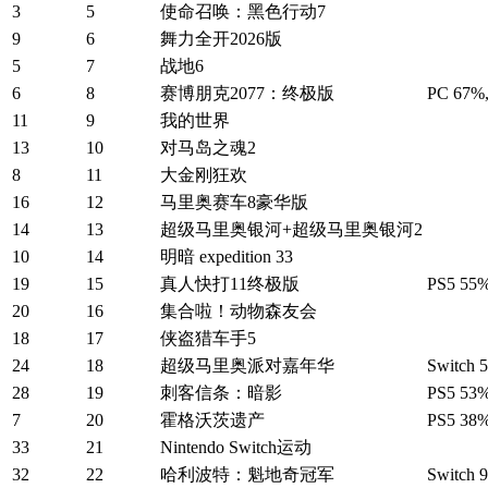
3
5
使命召唤：黑色行动7
9
6
舞力全开2026版
5
7
战地6
6
8
赛博朋克2077：终极版
PC 67%,
11
9
我的世界
13
10
对马岛之魂2
8
11
大金刚狂欢
16
12
马里奥赛车8豪华版
14
13
超级马里奥银河+超级马里奥银河2
10
14
明暗 expedition 33
19
15
真人快打11终极版
PS5 55%
20
16
集合啦！动物森友会
18
17
侠盗猎车手5
24
18
超级马里奥派对嘉年华
Switch 
28
19
刺客信条：暗影
PS5 53%
7
20
霍格沃茨遗产
PS5 38%
33
21
Nintendo Switch运动
32
22
哈利波特：魁地奇冠军
Switch 