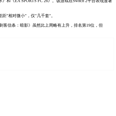
 SPORTS FC 26》。该游戏在Switch 2平台表现显著
一差距"相对微小"，仅"几千套"。
，《刺客信条：暗影》虽然比上周略有上升，排名第19位，但