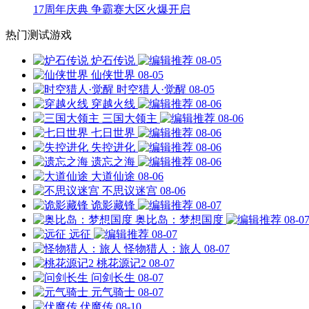
17周年庆典 争霸赛大区火爆开启
热门测试游戏
炉石传说
08-05
仙侠世界
08-05
时空猎人·觉醒
08-05
穿越火线
08-06
三国大领主
08-06
七日世界
08-06
失控进化
08-06
遗忘之海
08-06
大道仙途
08-06
不思议迷宫
08-06
诡影藏锋
08-07
奥比岛：梦想国度
08-0
远征
08-07
怪物猎人：旅人
08-07
桃花源记2
08-07
问剑长生
08-07
元气骑士
08-07
伏魔传
08-10