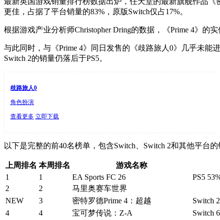
最新英国游戏销量排行榜数据出炉，任天堂的最新旗舰作品《密特罗德P
更佳，占据了平台销量的83%，原版Switch仅占17%。
根据游戏产业分析师Christopher Dring的数据，《Pri
与此同时，与《Prime 4》同日发售的《歧路旅人0》几乎未
Switch 2的销量仍落后于PS5。
歧路旅人0
角色扮演
查看更多
立即下载
以下是完整的前40名榜单，包含Switch、Switch 2和其他平
上周排名
本周排名
游戏名称
1
1
EA Sports FC 26
PS5 53%
2
2
马里奥赛车世界
NEW
3
密特罗德Prime 4：超越
Switch 
4
4
宝可梦传说：Z-A
Switch 