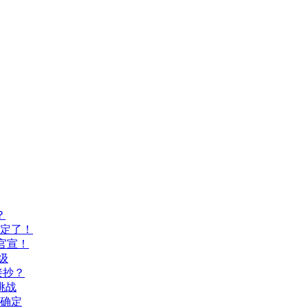
？
间定了！
官宣！
级
接抄？
挑战
间确定