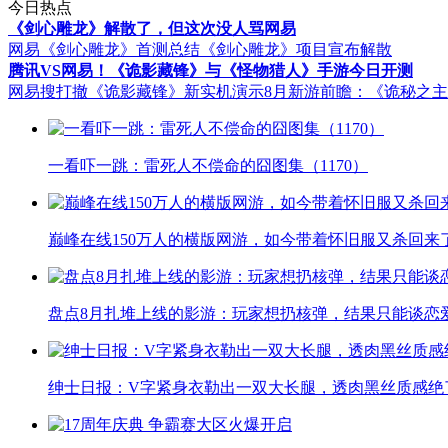
今日热点
《剑心雕龙》解散了，但这次没人骂网易
网易《剑心雕龙》首测总结
《剑心雕龙》项目宣布解散
腾讯VS网易！《诡影藏锋》与《怪物猎人》手游今日开测
网易搜打撤《诡影藏锋》新实机演示
8月新游前瞻：《诡秘之
一看吓一跳：雷死人不偿命的囧图集（1170）
巅峰在线150万人的横版网游，如今带着怀旧服又杀回来
盘点8月扎堆上线的影游：玩家想扔核弹，结果只能谈恋
绅士日报：V字紧身衣勒出一双大长腿，透肉黑丝质感绝