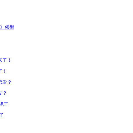
主》领衔
了！
爱？
了