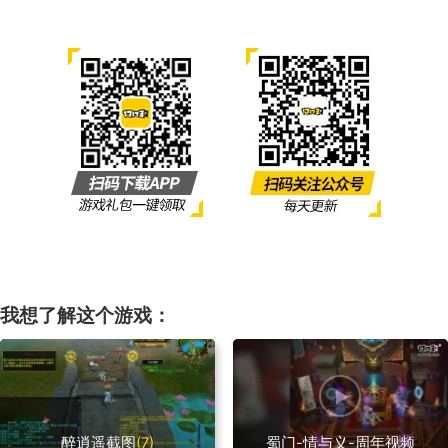
我想了解这个游戏：
醉逍遥截图
(7)
蜀门-情与义-周年视频