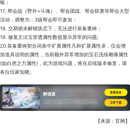
银；
17. 帮会战（野外+斗魂）、帮会团战、帮会联赛等帮会大型
活动，调整为：3级帮会即可参加；
18. 交易锁未解锁状态下，无法进行装备重铸；
19. 修复主法宝穿透属性数值显示异常的问题;
20.装备重铸契合词条中扩展属性凡和扩展属性卓，仅会增
加道具说明的属性，当前额外异常增加的宝石洗练雕琢属性
(如白虎之力属性)，此为游戏问题，将在后续版本修复，请
各位玩家知晓。
查看更多
醉逍遥
武侠
半写实
2.5D
即时
PK
副本
立即下载
道具收费
【来源：官网】