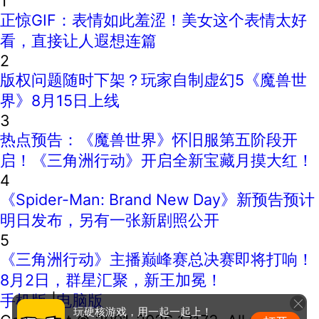
1
正惊GIF：表情如此羞涩！美女这个表情太好
看，直接让人遐想连篇
2
版权问题随时下架？玩家自制虚幻5《魔兽世
界》8月15日上线
3
热点预告：《魔兽世界》怀旧服第五阶段开
启！《三角洲行动》开启全新宝藏月摸大红！
4
《Spider-Man: Brand New Day》新预告预计
明日发布，另有一张新剧照公开
5
《三角洲行动》主播巅峰赛总决赛即将打响！
8月2日，群星汇聚，新王加冕！
手机版
|
电脑版
玩硬核游戏，用一起一起上！