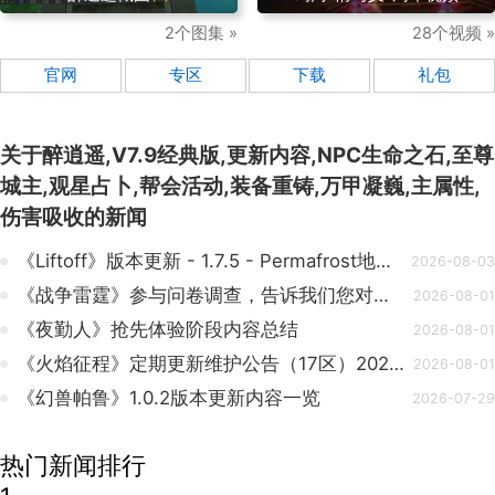
2个图集 »
28个视频 »
官网
专区
下载
礼包
关于
醉逍遥,V7.9经典版,更新内容,NPC生命之石,至尊
城主,观星占卜,帮会活动,装备重铸,万甲凝巍,主属性,
伤害吸收
的新闻
《Liftoff》版本更新 - 1.7.5 - Permafrost地图重制
2026-08-03
《战争雷霆》参与问卷调查，告诉我们您对过去一年更新内容的看法！
2026-08-01
《夜勤人》抢先体验阶段内容总结
2026-08-01
《火焰征程》定期更新维护公告（17区）20260804
2026-08-01
《幻兽帕鲁》1.0.2版本更新内容一览
2026-07-29
热门新闻排行