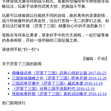
卡牌游戏无脑等待的战斗模式。着重阵型编排和卡牌技能等策
略玩法，玩家手动掌控武将大招，把握战斗节奏。
玩家可以体验跟以往截然不同的游戏，曲折离奇的逆袭剧情，
战斗特效爆炸的武将血性，综合打造独一无二的梦幻之旅。创
意玩法打破常规 《厉害了三国》颠覆你心中的手游想象力！
冒险在等待各位勇者，请拿好手中的方天画戟，一起打破青春
的条条框框，开始一场华丽的三国征服之路。
请使用手机"扫一扫"
x
【编辑：不动】
关于
厉害了三国
的新闻
偶像级武将《厉害了三国》武将心得赵云篇
2017-02-25
三国游戏巅峰之作《厉害了三国》即将开测
2016-12-20
三国武将尽囊中《厉害了三国》威武来袭
2016-12-19
《厉害了三国》诠释三国手游新时代
2016-12-16
技能效果炸裂《厉害了三国》真机试玩曝光
2016-12-14
热门新闻排行