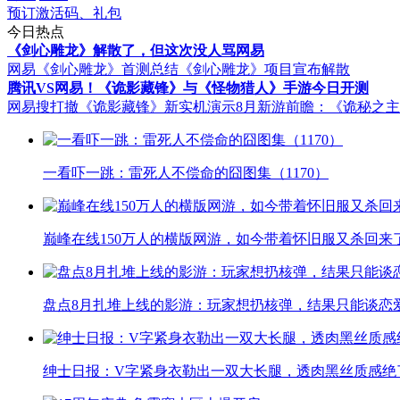
预订激活码、礼包
今日热点
《剑心雕龙》解散了，但这次没人骂网易
网易《剑心雕龙》首测总结
《剑心雕龙》项目宣布解散
腾讯VS网易！《诡影藏锋》与《怪物猎人》手游今日开测
网易搜打撤《诡影藏锋》新实机演示
8月新游前瞻：《诡秘之
一看吓一跳：雷死人不偿命的囧图集（1170）
巅峰在线150万人的横版网游，如今带着怀旧服又杀回来
盘点8月扎堆上线的影游：玩家想扔核弹，结果只能谈恋
绅士日报：V字紧身衣勒出一双大长腿，透肉黑丝质感绝