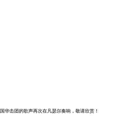
!帝国华击团的歌声再次在凡瑟尔奏响，敬请欣赏！