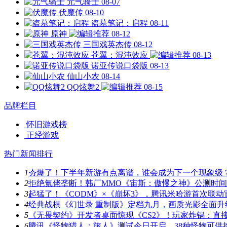
元气骑士
08-07
伏魔传
08-10
盗墓笔记：启程
08-11
原神
08-12
三国戏英杰传
08-12
苍翼：混沌效应
08-13
诺亚传说口袋版
08-13
仙山小农
08-14
QQ炫舞2
08-15
品牌栏目
怀旧游戏榜
正经游戏
热门新闻排行
1
夯爆了！下半年新游有点离谱，谁会成为下一个现象级
2
拒绝氪佬垄断！韩厂MMO《宙斯：傲慢之神》公测时
3
起猛了！《CODM》×《崩坏3》，腾讯米哈游首次联动
4
经典战棋《幻世录 重制版》定档九月，画质光影全面升
5
《无畏契约》开发者桌面惊现《CS2》！玩家炸锅：直
6
腾讯《怪物猎人：旅人》测试今日开启，38种怪物可供