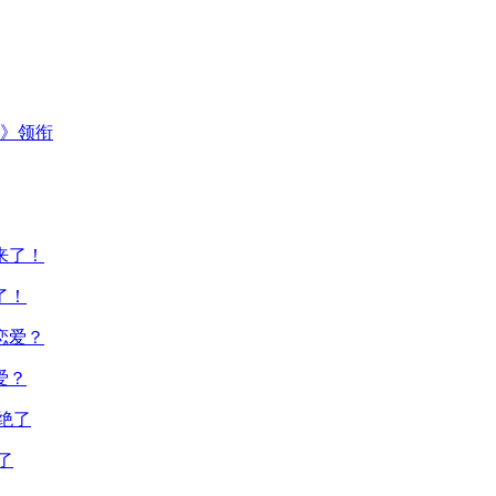
主》领衔
了！
爱？
了