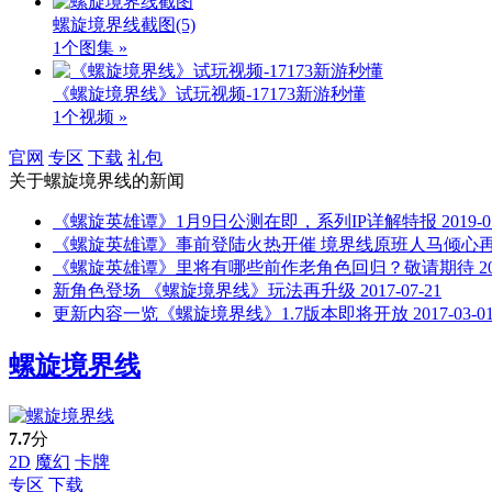
螺旋境界线截图
(5)
1个图集 »
《螺旋境界线》试玩视频-17173新游秒懂
1个视频 »
官网
专区
下载
礼包
关于
螺旋境界线
的新闻
《螺旋英雄谭》1月9日公测在即，系列IP详解特报
2019-0
《螺旋英雄谭》事前登陆火热开催 境界线原班人马倾心
《螺旋英雄谭》里将有哪些前作老角色回归？敬请期待
2
新角色登场 《螺旋境界线》玩法再升级
2017-07-21
更新内容一览《螺旋境界线》1.7版本即将开放
2017-03-0
螺旋境界线
7.7
分
2D
魔幻
卡牌
专区
下载