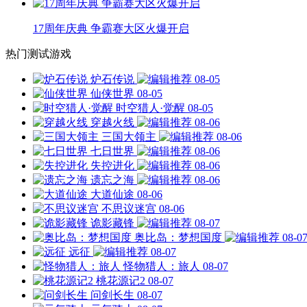
17周年庆典 争霸赛大区火爆开启
热门测试游戏
炉石传说
08-05
仙侠世界
08-05
时空猎人·觉醒
08-05
穿越火线
08-06
三国大领主
08-06
七日世界
08-06
失控进化
08-06
遗忘之海
08-06
大道仙途
08-06
不思议迷宫
08-06
诡影藏锋
08-07
奥比岛：梦想国度
08-0
远征
08-07
怪物猎人：旅人
08-07
桃花源记2
08-07
问剑长生
08-07