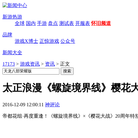
新游热游
全球
国内
手游
盘点
测试表
开服表
怀旧频道
品牌
游戏X博士
正惊游戏
公众号
新闻大全
17173
>
游戏资讯
>
资讯
>
正文
太正浪漫《螺旋境界线》樱花大
2016-12-09 12:00:11
神评论
帝都花组·再度重逢！《螺旋境界线》×《樱花大战》20周年特