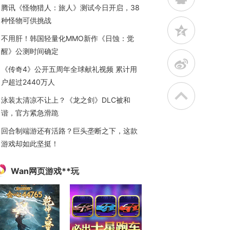
腾讯《怪物猎人：旅人》测试今日开启，38
种怪物可供挑战
z
不用肝！韩国轻量化MMO新作《日蚀：觉
醒》公测时间确定
t
《传奇4》公开五周年全球献礼视频 累计用
户超过2440万人
泳装太清凉不让上？《龙之剑》DLC被和
谐，官方紧急滑跪
回合制端游还有活路？巨头垄断之下，这款
游戏却如此坚挺！
Wan网页游戏**玩