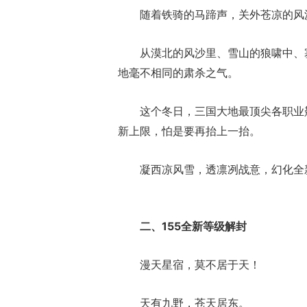
随着铁骑的马蹄声，关外苍凉的风
从漠北的风沙里、雪山的狼啸中、
地毫不相同的肃杀之气。
这个冬日，三国大地最顶尖各职业
新上限，怕是要再抬上一抬。
1
爆
凝西凉风雪，透凛冽战意，幻化全
二、155全新等级解封
漫天星宿，莫不居于天！
天有九野，苍天居东。