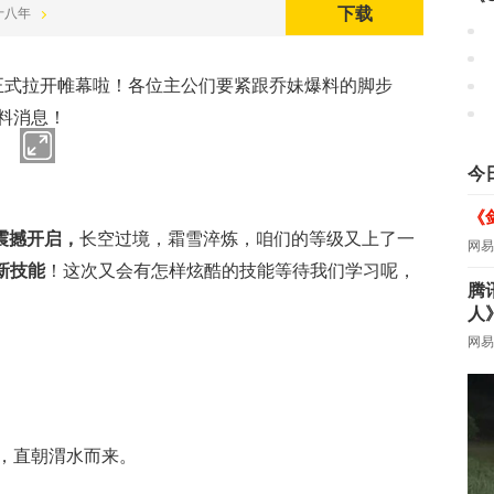
下载
春十八年
将正式拉开帷幕啦！各位主公们要紧跟乔妹爆料的脚步
料消息！
今
《
震撼开启，
长空过境，霜雪淬炼，咱们的等级又上了一
网易
全新技能
！这次又会有怎样炫酷的技能等待我们学习呢，
腾
人
网易
，直朝渭水而来。