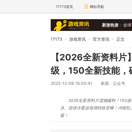
17173首页
网站导航
新游热游
全球
17173
游戏资讯
官方资讯
正文
>
>
>
【2026全新资料片
级，150全新技能
2025-12-08 16:50:41
来源：公众号
2026全新资料片震撼爆料！15
冰、游侠冷霰追电翎特效首曝！冲级狂
篇！