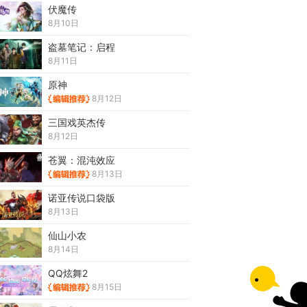
伏魔传
8月10日
盗墓笔记：启程
8月11日
原神
8月12日
三国戏英杰传
8月12日
苍翼：混沌效应
8月13日
诺亚传说口袋版
8月13日
仙山小农
8月14日
QQ炫舞2
8月15日