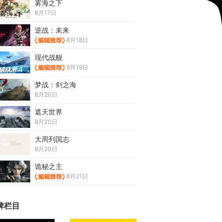
雾海之下
8月17日
逆战：未来
8月18日
现代战舰
8月19日
梦战：剑之海
8月20日
遮天世界
8月20日
大周列国志
8月20日
诡秘之主
8月21日
牌栏目