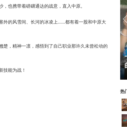
沙，也携带着磅礴通达的战意，直入中原。
塞外的风雪间、长河的冰凌上……都有着一股和中原大
翘楚，精神一凛，感悟到了自己职业那许久未曾松动的
7周年庆典 争霸赛大区火
一看吓一跳：雷死
开启
的囧图集（1170
新技能为战！
热