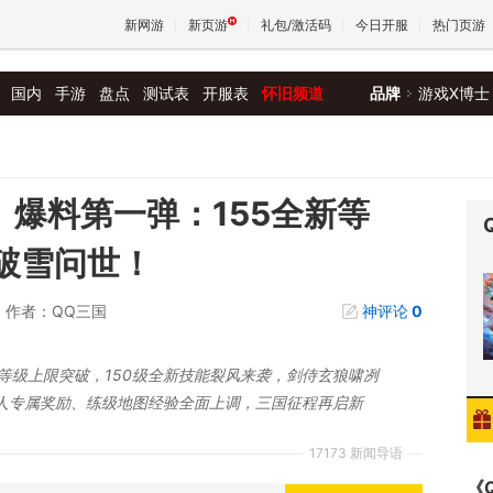
新网游
新页游
礼包/激活码
今日开服
热门页游
国内
手游
盘点
测试表
开服表
怀旧频道
品牌
游戏X博士
魔兽
天堂
】爆料第一弹：155全新等
，破雪问世！
王权与
作者：QQ三国
神评论
0
5级等级上限突破，150级全新技能裂风来袭，剑侍玄狼啸冽
人专属奖励、练级地图经验全面上调，三国征程再启新
17173 新闻导语
《