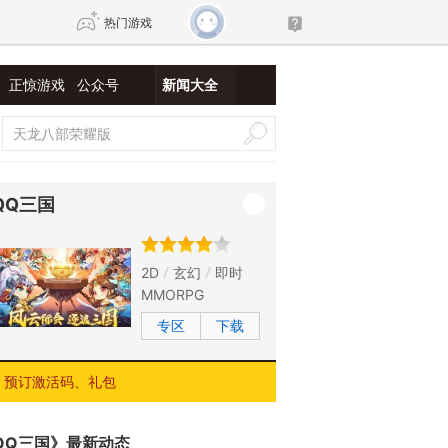
热门游戏
正惊游戏
公众号
新闻大全
DNF
传奇4
剑网3旗舰版
新天龙八部
QQ三国
自由
诛仙世界
新仙侠5
2D
玄幻
即时
MMORPG
专区
下载
预订激活码、礼包
QQ三国》最新动态