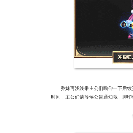
乔妹再浅浅带主公们瞻仰一下后续
时间，主公们请等候公告通知哦，脚印