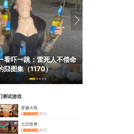
绅士日报：国游泳装皮涩度
巅
人不偿命
拉爆了！大雷熟女上演蒙眼
游
）
play
来
门测试游戏
穿越火线
昨日
七日世界
昨日