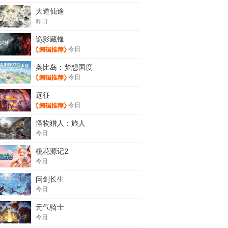
大道仙途
昨日
诡影藏锋
今日
奥比岛：梦想国度
今日
远征
今日
怪物猎人：旅人
今日
桃花源记2
今日
问剑长生
今日
元气骑士
今日