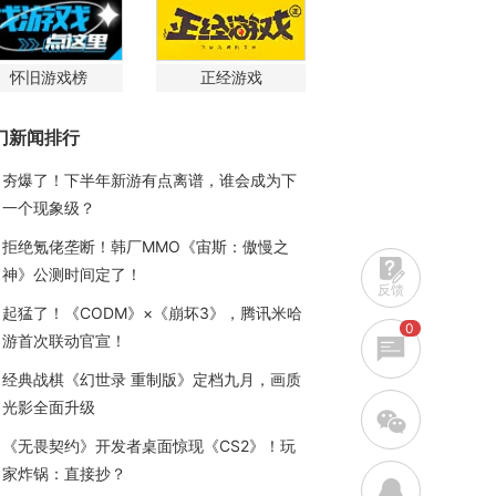
怀旧游戏榜
正经游戏
门新闻排行
夯爆了！下半年新游有点离谱，谁会成为下
一个现象级？
拒绝氪佬垄断！韩厂MMO《宙斯：傲慢之
神》公测时间定了！
反馈
起猛了！《CODM》×《崩坏3》，腾讯米哈
0
游首次联动官宣！
经典战棋《幻世录 重制版》定档九月，画质
光影全面升级
w
《无畏契约》开发者桌面惊现《CS2》！玩
家炸锅：直接抄？
q