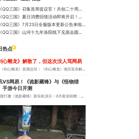
《QQ三国》召集首席提议官！共创二十周年版本内容
《QQ三国》夏日消费回馈活动即将开启！快来围观美炫奖励吧！
《QQ三国》7月23日全服版本更新公告来啦，超多活动及优化等你来体验！
《QQ三国》山河十九年洛阳线下见面会圆满收官，精彩回顾，邀您共赏！
日热点
剑心雕龙》解散了，但这次没人骂网易
《剑心雕龙》首测总结
《剑心雕龙》项目宣布解散
讯VS网易！《诡影藏锋》与《怪物猎
》手游今日开测
搜打撤《诡影藏锋》新实机演示
8月新游前瞻：《诡秘之主》领衔