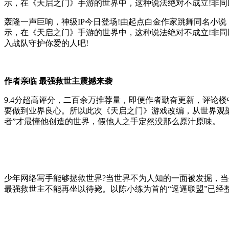
示，在《天启之门》手游的世界中，这种说法绝对不成立!非
轰隆一声巨响，神级IP今日登场!由起点白金作家跳舞同名小
示，在《天启之门》手游的世界中，这种说法绝对不成立!非
入战队守护你爱的人吧!
作者亲临 最强救世主震撼来袭
9.4分超高评分，二百余万推荐量，即便作者勤奋更新，评论
要做到业界良心。所以此次《天启之门》游戏改编，从世界观架
者”才最懂他创造的世界，假他人之手定然没那么原汁原味。
少年网络写手能够拯救世界?当世界不为人知的一面被发掘，
最强救世主不能再坐以待毙。以陈小练为首的“逗逼联盟”已经