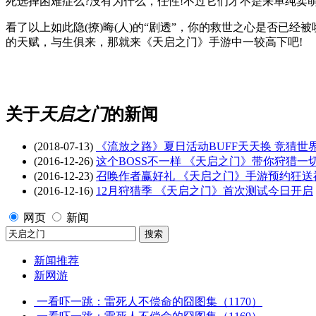
死选择困难症么?没有为什么，任性!不过它们才不是来单纯卖
看了以上如此隐(撩)晦(人)的“剧透”，你的救世之心是否已经
的天赋，与生俱来，那就来《天启之门》手游中一较高下吧!
关于
天启之门
的新闻
(2018-07-13)
《流放之路》夏日活动BUFF天天换 竞猜世
(2016-12-26)
这个BOSS不一样 《天启之门》带你狩猎一
(2016-12-23)
召唤作者赢好礼 《天启之门》手游预约狂送
(2016-12-16)
12月狩猎季 《天启之门》首次测试今日开启
网页
新闻
新闻推荐
新网游
一看吓一跳：雷死人不偿命的囧图集（1170）