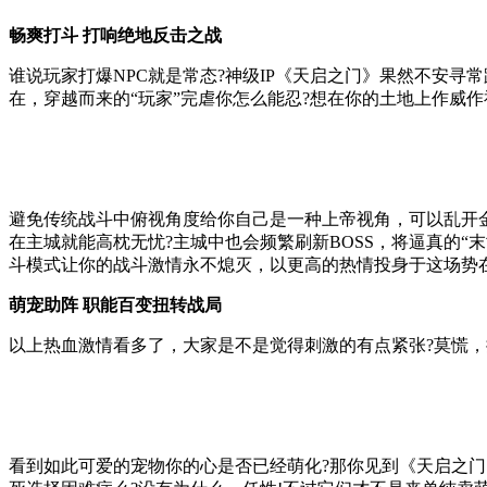
畅爽打斗 打响绝地反击之战
谁说玩家打爆NPC就是常态?神级IP《天启之门》果然不安寻
在，穿越而来的“玩家”完虐你怎么能忍?想在你的土地上作威
避免传统战斗中俯视角度给你自己是一种上帝视角，可以乱开
在主城就能高枕无忧?主城中也会频繁刷新BOSS，将逼真的
斗模式让你的战斗激情永不熄灭，以更高的热情投身于这场势在
萌宠助阵 职能百变扭转战局
以上热血激情看多了，大家是不是觉得刺激的有点紧张?莫慌，接
看到如此可爱的宠物你的心是否已经萌化?那你见到《天启之