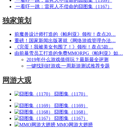
一看吓一跳：雷死人不偿命的囧图集（1169）
一看吓一跳：雷死人不偿命的囧图集（1167）
独家策划
前魔兽设计师打造的《帕利亚》领衔！盘点20…
重磅！国家新闻出版署就《网络游戏管理办法…
《完蛋！我被美女包围了！》领衔！盘点5款…
由前暴雪员工打造的免费MMORPG《帕利亚》如…
2019年什么游戏值得玩？最新最全评测
一键找到好游戏:一周新游测试推荐专题
网游大观
囧图集（1170）
囧图集（1169）
囧图集（1168）
囧图集（1167）
MMO网游大翅膀