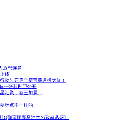
人遐想连篇
日上线
行动》开启全新宝藏月摸大红！
布，另有一张新剧照公开
群星汇聚，新王加冕！
次要玩点不一样的
简杜Q弹蛮腰裹马油丝の致命诱惑》