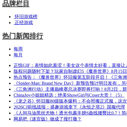
品牌栏目
怀旧游戏榜
正经游戏
热门新闻排行
每周
每月
正惊GIF：表情如此羞涩！美女这个表情太好看，直接让
版权问题随时下架？玩家自制虚幻5《魔兽世界》8月15
热点预告：《魔兽世界》怀旧服第五阶段开启！《三角洲
《Spider-Man: Brand New Day》新预告预计明日发
《三角洲行动》主播巅峰赛总决赛即将打响！8月2日，
ChinaJoy小姐姐精选：绝美ShowGirl与Coser大赏！（5）
《龙之谷》怀旧服80级版本爆料：不会照搬正式服，这
2026CJ前线战报：盛趣游戏拿下《永恒之塔2》国服代理
《人间马油黑丝尤物！透光包裹丰腴S曲线腰臀比0.7！
网易把《迷宫饭》做成了搜打撤？