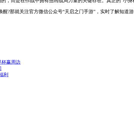
萌的，而是在作战中拥有扭转战局力量的关键存在。真正的“小身材
被唤醒?那就关注官方微信公众号“天启之门手游”，实时了解知道
界杯赢周边
切
福利