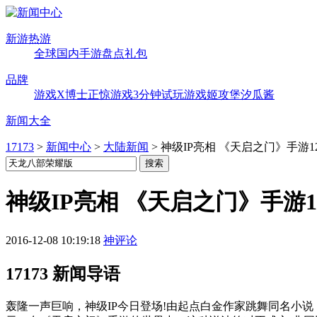
新游热游
全球
国内
手游
盘点
礼包
品牌
游戏X博士
正惊游戏
3分钟试玩
游戏姬攻堡
汐瓜酱
新闻大全
17173
>
新闻中心
>
大陆新闻
>
神级IP亮相 《天启之门》手游1
神级IP亮相 《天启之门》手游1
2016-12-08 10:19:18
神评论
17173 新闻导语
轰隆一声巨响，神级IP今日登场!由起点白金作家跳舞同名小