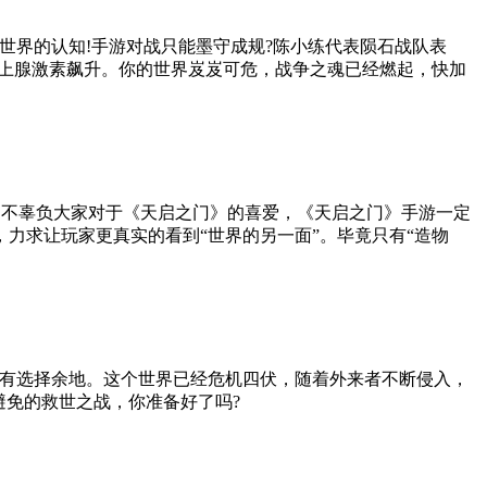
世界的认知!手游对战只能墨守成规?陈小练代表陨石战队表
肾上腺激素飙升。你的世界岌岌可危，战争之魂已经燃起，快加
了不辜负大家对于《天启之门》的喜爱，《天启之门》手游一定
力求让玩家更真实的看到“世界的另一面”。毕竟只有“造物
没有选择余地。这个世界已经危机四伏，随着外来者不断侵入，
避免的救世之战，你准备好了吗?