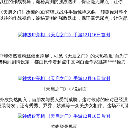
同以往的作战视角，诡秘莫测的强敌迭出，保证毫无尿点，让你
说《天启之门》改编的3D狩猎式战斗手游惊艳来临，颠覆你对整个
同以往的作战视角，诡秘莫测的强敌迭出，保证毫无尿点，让你
楼中却依然被粉丝催更刷屏，可见《天启之门》的火热程度!而为
构到剧情设定，都由原作者起点中文网白金作家跳舞****操刀，
《天启之门》小说封面
当外敌突然闯入，当朋友与爱人受到威胁，这时候你的应对已经
整装待发，还有秀秀、乔乔、妙嫣等一众美少女相伴。这场不可
游戏登录界面