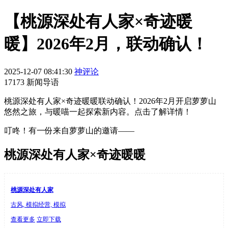
【桃源深处有人家×奇迹暖
暖】2026年2月，联动确认！
2025-12-07 08:41:30
神评论
17173 新闻导语
桃源深处有人家×奇迹暖暖联动确认！2026年2月开启萝萝山
悠然之旅，与暖喵一起探索新内容。点击了解详情！
叮咚！有一份来自萝萝山的邀请——
桃源深处有人家×奇迹暖暖
桃源深处有人家
古风, 模拟经营, 模拟
查看更多
立即下载