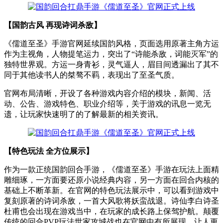
【国韵古风 再现诗词杀敌】
《儒道至圣》手游官网延续国韵风格，页面选用原著主角方运
作为主视角，人物提笔运力，突出了“诗能杀敌，词能灭军”的
独特世界观。方运一身青衫，灵气逼人，眉目间透漏出了其不
同于其他读书人的桀骜不羁，表现出了至圣气质。
官网布局清晰，开设了各种游戏内容介绍的模块，新闻、活
动、公告、游戏特色、职业介绍等，关于游戏的讯息一览无
遗，让玩家快速明了的了解最新的相关资讯。
【特色玩法 全方位展示】
作为一款正统国韵回合手游，《儒道至圣》手游在玩法上面精
雕细琢，一方面要还原小说经典内容，另一方面在回合内核的
基础上不断革新。在官网的特色玩法展示中，可以看到游戏中
复刻原著的诗词杀敌，一首大风歌将妖蛮战退。诗仙李白诗圣
杜甫也会出现在游戏当中，在玩家的成长路上保驾护航。颠覆
传统的回合PVP玩法世家攻城战也在官网中有所展现，让人更