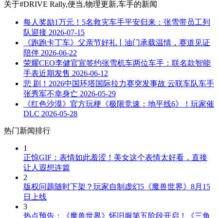
关于
#DRIVE Rally,便当,物理更新,车手
的新闻
每人奖励1万元！5名救灾车手平安归来：张雪带员工列
队迎接
2026-07-15
《跑跑卡丁车》父亲节好礼丨油门承载温情，赛道见证
陪伴
2026-06-22
荣耀CEO李健官宣签约张雪机车两位车手：联名款智能
手表近期发售
2026-06-12
悲 剧！2026中国环塔国际拉力赛突发事故 云联车队车手
张秀军不幸身亡
2026-05-29
《红色沙漠》官方玩梗《极限竞速：地平线6》！玩家催
DLC
2026-05-28
热门新闻排行
1
正惊GIF：表情如此羞涩！美女这个表情太好看，直接
让人遐想连篇
2
版权问题随时下架？玩家自制虚幻5《魔兽世界》8月15
日上线
3
热点预告：《魔兽世界》怀旧服第五阶段开启！《三角