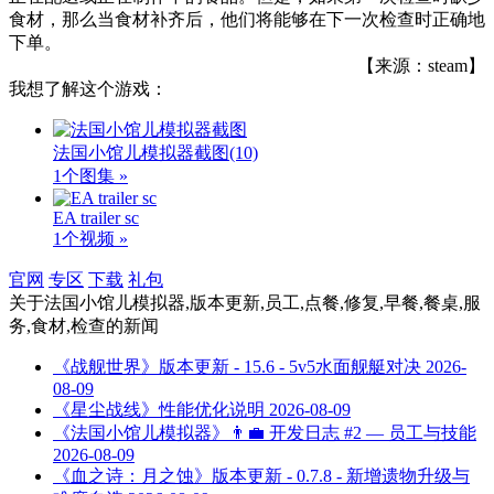
食材，那么当食材补齐后，他们将能够在下一次检查时正确地
下单。
【来源：steam】
我想了解这个游戏：
法国小馆儿模拟器截图
(10)
1个图集 »
EA trailer sc
1个视频 »
官网
专区
下载
礼包
关于
法国小馆儿模拟器,版本更新,员工,点餐,修复,早餐,餐桌,服
务,食材,检查
的新闻
《战舰世界》版本更新 - 15.6 - 5v5水面舰艇对决
2026-
08-09
《星尘战线》性能优化说明
2026-08-09
《法国小馆儿模拟器》👨‍💼 开发日志 #2 — 员工与技能
2026-08-09
《血之诗：月之蚀》版本更新 - 0.7.8 - 新增遗物升级与