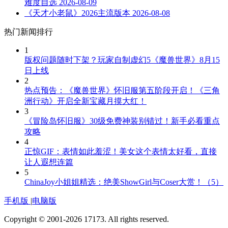
难度自选
2026-08-09
《天才小老鼠》2026主流版本
2026-08-08
热门新闻排行
1
版权问题随时下架？玩家自制虚幻5《魔兽世界》8月15
日上线
2
热点预告：《魔兽世界》怀旧服第五阶段开启！《三角
洲行动》开启全新宝藏月摸大红！
3
《冒险岛怀旧服》30级免费神装别错过！新手必看重点
攻略
4
正惊GIF：表情如此羞涩！美女这个表情太好看，直接
让人遐想连篇
5
ChinaJoy小姐姐精选：绝美ShowGirl与Coser大赏！（5）
手机版
|
电脑版
Copyright © 2001-2026 17173. All rights reserved.