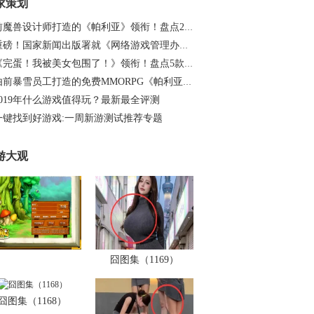
家策划
前魔兽设计师打造的《帕利亚》领衔！盘点20…
重磅！国家新闻出版署就《网络游戏管理办法…
《完蛋！我被美女包围了！》领衔！盘点5款…
由前暴雪员工打造的免费MMORPG《帕利亚》如…
2019年什么游戏值得玩？最新最全评测
一键找到好游戏:一周新游测试推荐专题
游大观
囧图集（1169）
囧图集（1168）