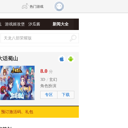
热门游戏
玩
游戏姬攻堡
汐瓜酱
新闻大全
DNF
传奇4
剑网3旗舰版
新天龙八部
大话蜀山
自由
诛仙世界
仙剑世界
8.0
分
3D
玄幻
角色扮演
专区
下载
预订激活码、礼包