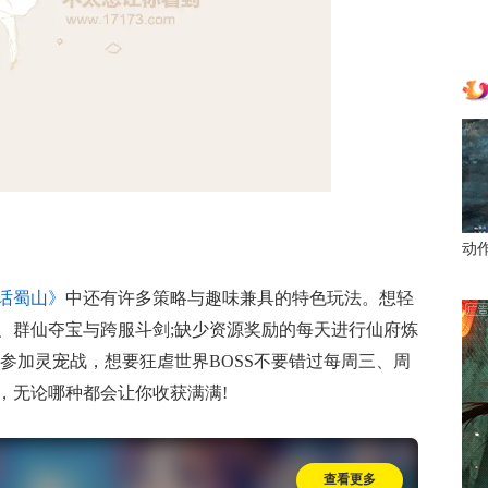
动
话蜀山》
中还有许多策略与趣味兼具的特色玩法。想轻
、群仙夺宝与跨服斗剑;缺少资源奖励的每天进行仙府炼
参加灵宠战，想要狂虐世界BOSS不要错过每周三、周
，无论哪种都会让你收获满满!
查看更多