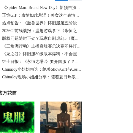
《Spider-Man: Brand New Day》新预告预计明日发布，另有一张新剧照公开
正惊GIF：表情如此羞涩！美女这个表情太好看，直接让人遐想连篇
热点预告：《魔兽世界》怀旧服第五阶段开启！《三角洲行动》开启全新宝藏月摸大红！
2026CJ前线战报：盛趣游戏拿下《永恒之塔2》国服代理
版权问题随时下架？玩家自制虚幻5《魔兽世界》8月15日上线
《三角洲行动》主播巅峰赛总决赛即将打响！8月2日，群星汇聚，新王加冕！
《龙之谷》怀旧服80级版本爆料：不会照搬正式服，这次要玩点不一样的
绅士日报：《永恒之塔2》要开国服了？游戏中的涩涩时装抢先看
ChinaJoy小姐姐精选：绝美ShowGirl与Coser大赏！（5）
ChinaJoy现场小姐姐分享：随着夏日热浪的滚滚而来（1）
戏万花筒