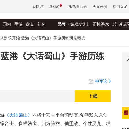
新网游
新页游
礼包/激活码
今日开服
热门页游
国内
手游
盘点
礼包
品牌
游戏X博士
正惊游戏
3分钟试
魔兽
从娱乐开始 蓝港《大话蜀山》手游历练玩法曝光
天堂
 蓝港《大话蜀山》手游历练
王权与
神评论
0
下载
手游
《大话蜀山》
即将于安卓平台萌动登场!游戏以原创
仙缘合击、多样法宝、四方阵营、仙盟战、个性灵宠、群