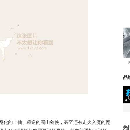
品
魔化的上仙、叛逆的蜀山剑侠，甚至还有走火入魔的魔
热