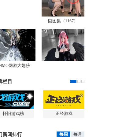
囧图集（1167）
MMO网游大翅膀
牌栏目
怀旧游戏榜
正经游戏
门新闻排行
每周
每月