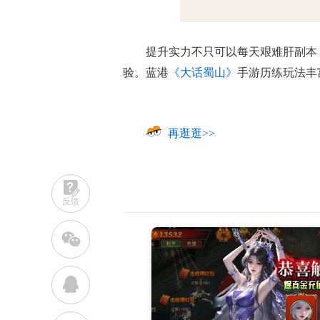
提升实力不只可以每天艰难肝副本
验。蓝港
《大话蜀山》
手游历练玩法丰
再逛逛>>
反馈
w
q