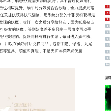
你出马了!降妖伏魔需要消耗灵符，其中普通捉妖消耗
1
击也相应提升。晌午时分妖魔昏昏欲睡，全力捉妖只需
2
，任意捉妖获得妖气翻倍。用系统分配的十张灵符获得最
3
发现的妖魔，攻打一次之后分享给好友，因为妖魔被击
4
攻打好友的妖魔，等到妖魔差不多只剩一层血皮再动手
5
是很关键的。捉妖同样有排行奖励，每日进入妖气榜、
6
仙功，用以在仙功商店兑换商品，包括丁隐、绿袍、九尾
7
石等道具。萌值即真理，不是天师照样降妖伏魔!
8
9
10
游