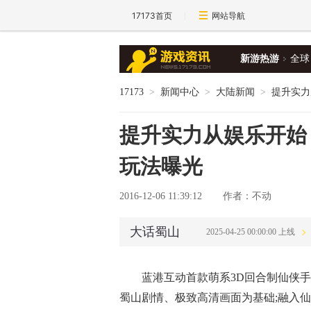
17173首页
网站导航
新游热游
全球
17173
>
新闻中心
>
大陆新闻
>
提升实力
提升实力从娱乐开始
玩法曝光
2016-12-06 11:39:12
作者：不动
大话蜀山
2025-04-25 00:00:00 上线
蓝港互动首款萌系3D回合制仙侠
蜀山剧情、极致高清画面为基础;融入