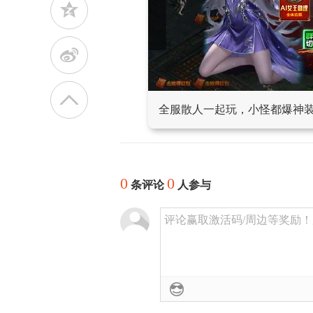
z
t
全服散人一起玩，小怪都爆神
0
0
条评论
人参与
评论赢取激活码/周边等奖励！加群