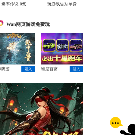
爆率传说·0氪
玩游戏告别单身
Wan网页游戏免费玩
作爽游
谁是首富
进入
进入
×