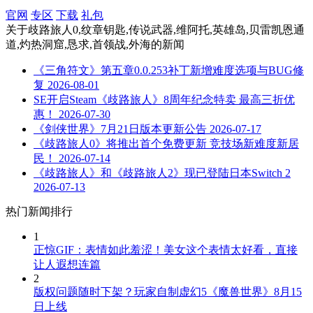
官网
专区
下载
礼包
关于
歧路旅人0,纹章钥匙,传说武器,维阿托,英雄岛,贝雷凯恩通
道,灼热洞窟,恳求,首领战,外海
的新闻
《三角符文》第五章0.0.253补丁新增难度选项与BUG修
复
2026-08-01
SE开启Steam《歧路旅人》8周年纪念特卖 最高三折优
惠！
2026-07-30
《剑侠世界》7月21日版本更新公告
2026-07-17
《歧路旅人0》将推出首个免费更新 竞技场新难度新居
民！
2026-07-14
《歧路旅人》和《歧路旅人2》现已登陆日本Switch 2
2026-07-13
热门新闻排行
1
正惊GIF：表情如此羞涩！美女这个表情太好看，直接
让人遐想连篇
2
版权问题随时下架？玩家自制虚幻5《魔兽世界》8月15
日上线