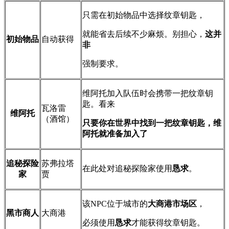
只需在初始物品中选择纹章钥匙，
就能省去后续不少麻烦。别担心，
这并
初始物品
自动获得
非
强制要求。
维阿托加入队伍时会携带一把纹章钥
匙。看来
瓦洛雷
维阿托
（酒馆）
只要你在世界中找到一把纹章钥匙，维
阿托就准备加入了
追秘探险
苏弗拉塔
在此处对追秘探险家使用
恳求
。
家
贾
该NPC位于城市的
大商港市场区
，
黑市商人
大商港
必须使用
恳求
才能获得纹章钥匙。