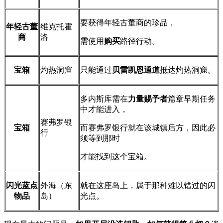
要获得年轻古董商的珍品，
年轻古董
维克托霍
商
洛
需使用
购买
路径行动。
宝箱
灼热洞窟
只能通过
贝雷凯恩通道
抵达灼热洞窟。
多内斯库需在
力量赐予者
篇章早期任务
中才能进入，
赛弗罗银
宝箱
而赛弗罗银行就在该城镇后方，因此必
行
须等到那时
才能找到这个宝箱。
闪光蓝点
外海（东
就在这座岛上，属于那种难以错过的闪
物品
岛）
光点。