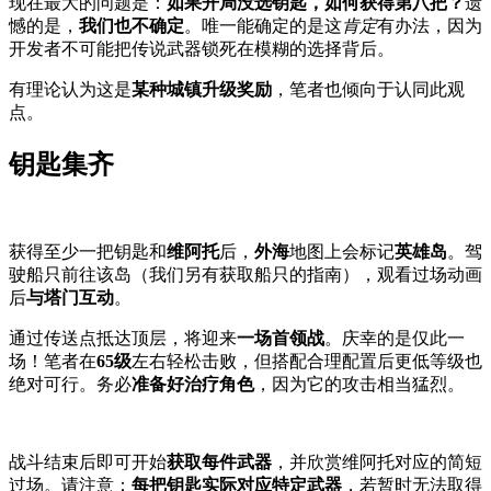
现在最大的问题是：
如果开局没选钥匙，如何获得第八把？
遗
憾的是，
我们也不确定
。唯一能确定的是这
肯定
有办法，因为
开发者不可能把传说武器锁死在模糊的选择背后。
有理论认为这是
某种城镇升级奖励
，笔者也倾向于认同此观
点。
钥匙集齐
获得至少一把钥匙和
维阿托
后，
外海
地图上会标记
英雄岛
。驾
驶船只前往该岛（我们另有获取船只的指南），观看过场动画
后
与塔门互动
。
通过传送点抵达顶层，将迎来
一场首领战
。庆幸的是仅此一
场！笔者在
65级
左右轻松击败，但搭配合理配置后更低等级也
绝对可行。务必
准备好治疗角色
，因为它的攻击相当猛烈。
战斗结束后即可开始
获取每件武器
，并欣赏维阿托对应的简短
过场。请注意：
每把钥匙实际对应特定武器
，若暂时无法取得