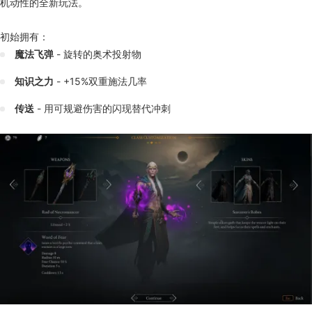
机动性的全新玩法。
初始拥有：
魔法飞弹
- 旋转的奥术投射物
知识之力
- +15%双重施法几率
传送
- 用可规避伤害的闪现替代冲刺