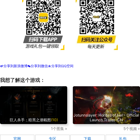
分享到新浪微博
分享到微信
分享到QQ空间
t
w
z
我想了解这个游戏：
Jotunnslayer: Hordes of Hel - Official
巨人杀手：暗黑之潮截图
(10)
Launch Trailer-CN
1个图集 »
5个视频 »
官网
专区
下载
礼包