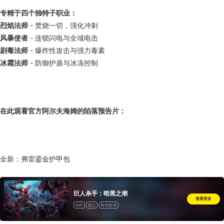
专精于四个独特子职业：
烈焰法师
- 焚烧一切，强化冲刺
风暴使者
- 连锁闪电与全域电击
剧毒法师
- 爆炸性攻击与强力毒素
冰霜法师
- 防御护盾与冰冻控制
在此观看官方阿尔夫海姆的陷落预告片：
全新：弗雷鎏金护甲包
巨人杀手：暗黑之潮
查看更多
动作
独立
角色扮演