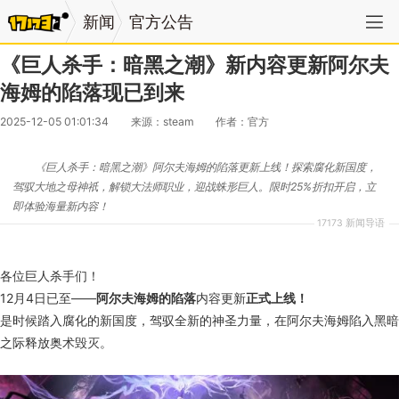
新闻
官方公告
《巨人杀手：暗黑之潮》新内容更新阿尔夫
海姆的陷落现已到来
2025-12-05 01:01:34
来源：steam
作者：官方
《巨人杀手：暗黑之潮》阿尔夫海姆的陷落更新上线！探索腐化新国度，
驾驭大地之母神祇，解锁大法师职业，迎战蛛形巨人。限时25%折扣开启，立
即体验海量新内容！
17173 新闻导语
各位巨人杀手们！
12月4日已至——
阿尔夫海姆的陷落
内容更新
正式上线！
是时候踏入腐化的新国度，驾驭全新的神圣力量，在阿尔夫海姆陷入黑暗
之际释放奥术毁灭。