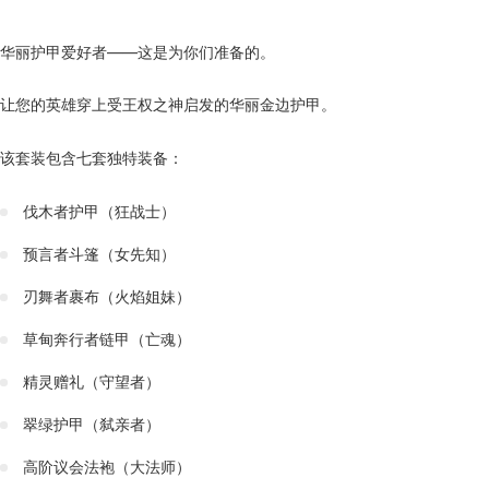
华丽护甲爱好者——这是为你们准备的。
让您的英雄穿上受王权之神启发的华丽金边护甲。
该套装包含七套独特装备：
伐木者护甲（狂战士）
预言者斗篷（女先知）
刃舞者裹布（火焰姐妹）
草甸奔行者链甲（亡魂）
精灵赠礼（守望者）
翠绿护甲（弑亲者）
高阶议会法袍（大法师）