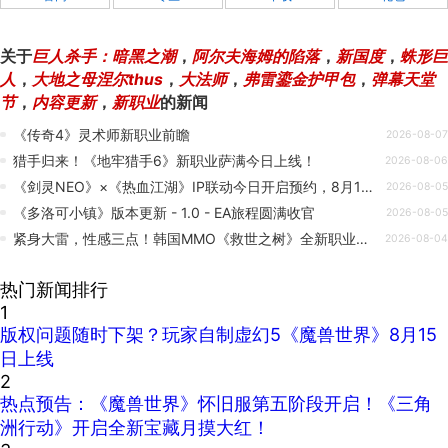
关于
巨人杀手：暗黑之潮
，
阿尔夫海姆的陷落
，
新国度
，
蛛形巨
人
，
大地之母涅尔thus
，
大法师
，
弗雷鎏金护甲包
，
弹幕天堂
节
，
内容更新
，
新职业
的新闻
《传奇4》灵术师新职业前瞻
2026-08-07
猎手归来！《地牢猎手6》新职业萨满今日上线！
2026-08-06
《剑灵NEO》×《热血江湖》IP联动今日开启预约，8月19日更新上线
2026-08-05
《多洛可小镇》版本更新 - 1.0 - EA旅程圆满收官
2026-08-05
紧身大雷，性感三点！韩国MMO《救世之树》全新职业上线
2026-08-04
热门新闻排行
1
版权问题随时下架？玩家自制虚幻5《魔兽世界》8月15
日上线
2
热点预告：《魔兽世界》怀旧服第五阶段开启！《三角
洲行动》开启全新宝藏月摸大红！